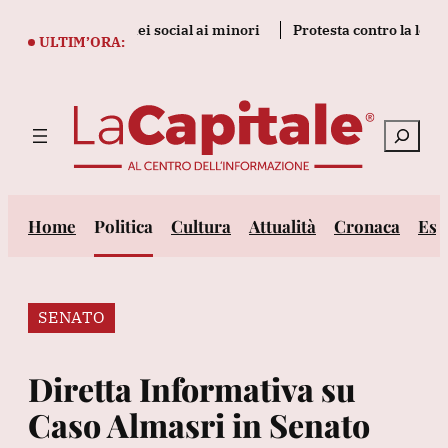
Vai
lioni per danni dei social ai minori
Protesta contro la legge 
al
ULTIM’ORA:
contenuto
Cerca
Home
Politica
Cultura
Attualità
Cronaca
Est
SENATO
Diretta Informativa su
Caso Almasri in Senato