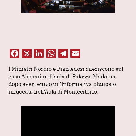
F
X
Li
W
T
E
a
n
h
el
m
I Ministri Nordio e Piantedosi riferiscono sul
c
k
at
e
ai
caso Almasri nell’aula di Palazzo Madama
e
e
s
gr
l
dopo aver tenuto un’informativa piuttosto
b
dI
A
a
infuocata nell’Aula di Montecitorio.
o
n
p
m
o
p
k