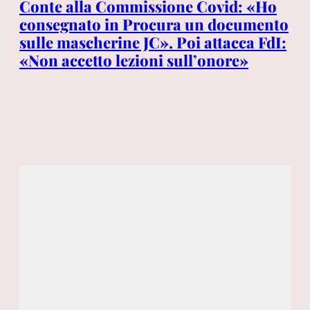
a
Conte alla Commissione Covid: «Ho
Th
consegnato in Procura un documento
Be
sulle mascherine JC». Poi attacca FdI:
it
«Non accetto lezioni sull’onore»