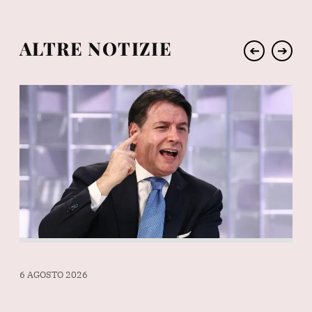
ALTRE NOTIZIE
➔
➔
6 AGOSTO 2026
6 A