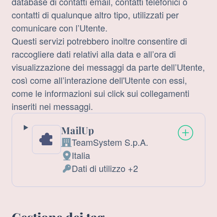
database di contatti email, contatti telefonici o
contatti di qualunque altro tipo, utilizzati per
comunicare con l’Utente.
Questi servizi potrebbero inoltre consentire di
raccogliere dati relativi alla data e all’ora di
visualizzazione dei messaggi da parte dell’Utente,
così come all’interazione dell'Utente con essi,
come le informazioni sui click sui collegamenti
inseriti nei messaggi.
MailUp
TeamSystem S.p.A.
Azienda:
Italia
Luogo
Dati di utilizzo +2
del
Dati
trattamento:
Personali
trattati: