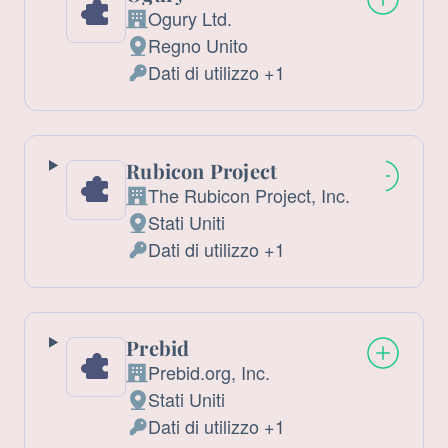
Ogury Ltd.
Azienda:
Regno Unito
Luogo
Dati di utilizzo +1
del
Dati
trattamento:
Personali
trattati:
Rubicon Project
The Rubicon Project, Inc.
Azienda:
Stati Uniti
Luogo
Dati di utilizzo +1
del
Dati
trattamento:
Personali
trattati:
Prebid
Prebid.org, Inc.
Azienda:
Stati Uniti
Luogo
Dati di utilizzo +1
del
Dati