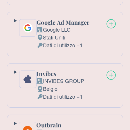
trattamento:
Personali
trattati:
Google Ad Manager
Google LLC
Azienda:
Stati Uniti
Luogo
Dati di utilizzo +1
del
Dati
trattamento:
Personali
trattati:
Invibes
INVIBES GROUP
Azienda:
Belgio
Luogo
Dati di utilizzo +1
del
Dati
trattamento:
Personali
trattati:
Outbrain