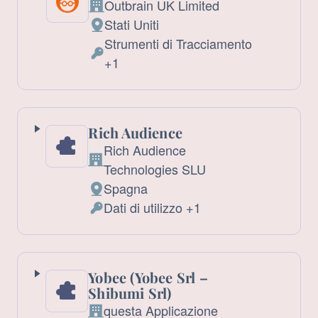
Outbrain UK Limited
Azienda:
Stati Uniti
Luogo
Strumenti di Tracciamento
del
Dati
+1
trattamento:
Personali
trattati:
Rich Audience
Rich Audience
Azienda:
Technologies SLU
Spagna
Luogo
Dati di utilizzo +1
del
Dati
trattamento:
Personali
trattati:
Yobee (Yobee Srl –
Shibumi Srl)
questa Applicazione