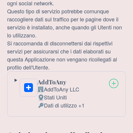
ogni social network.
Questo tipo di servizio potrebbe comunque
raccogliere dati sul traffico per le pagine dove il
servizio è installato, anche quando gli Utenti non
lo utilizzano.
Si raccomanda di disconnettersi dai rispettivi
servizi per assicurarsi che i dati elaborati su
questa Applicazione non vengano ricollegati al
profilo dell'Utente.
AddToAny
AddToAny LLC
Azienda:
Stati Uniti
Luogo
Dati di utilizzo +1
del
Dati
trattamento:
Personali
trattati: