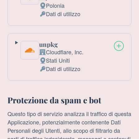
Azienda:
Polonia
Luogo
Dati di utilizzo
del
Dati
trattamento:
Personali
trattati:
unpkg
Cloudflare, Inc.
Azienda:
Stati Uniti
Luogo
Dati di utilizzo
del
Dati
trattamento:
Personali
trattati:
Protezione da spam e bot
Questo tipo di servizio analizza il traffico di questa
Applicazione, potenzialmente contenente Dati
Personali degli Utenti, allo scopo di filtrarlo da
parti di traffico indesiderate, messaggi e contenuti