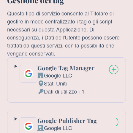
Gestione dei tag
Questo tipo di servizio consente al Titolare di
gestire in modo centralizzato i tag o gli script
necessari su questa Applicazione. Di
conseguenza, i Dati dell'Utente possono essere
trattati da questi servizi, con la possibilità che
vengano conservati.
Google Tag Manager
Google LLC
Azienda:
Stati Uniti
Luogo
Dati di utilizzo +1
del
Dati
trattamento:
Personali
trattati:
Google Publisher Tag
Google LLC
Azienda: