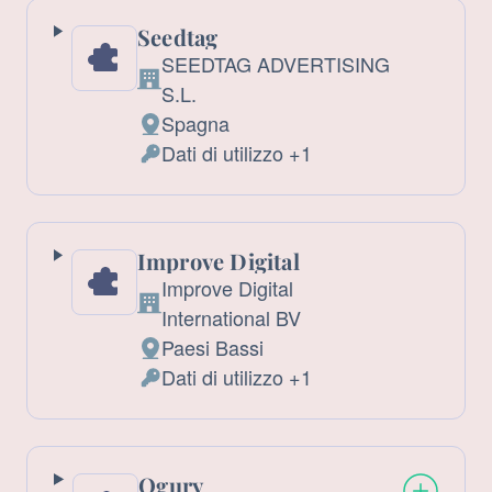
trattati:
Seedtag
SEEDTAG ADVERTISING
Azienda:
S.L.
Spagna
Luogo
Dati di utilizzo +1
del
Dati
trattamento:
Personali
trattati:
Improve Digital
Improve Digital
Azienda:
International BV
Paesi Bassi
Luogo
Dati di utilizzo +1
del
Dati
trattamento:
Personali
trattati:
Ogury