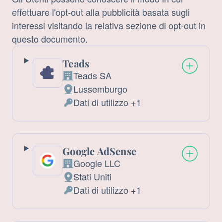
effettuare l'opt-out alla pubblicità basata sugli
interessi visitando la relativa sezione di opt-out in
questo documento.
Teads
Teads SA
Azienda:
Lussemburgo
Luogo
Dati di utilizzo +1
del
Dati
trattamento:
Personali
trattati:
Google AdSense
Google LLC
Azienda:
Stati Uniti
Luogo
Dati di utilizzo +1
del
Dati
trattamento:
Personali