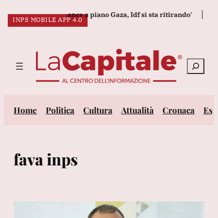
Vai
yahu dà una chance a piano Gaza, Idf si sta ritirando'
Axios, C
INPS MOBILE APP 4.0
al
ULTIM’ORA:
contenuto
Cerca
Home
Politica
Cultura
Attualità
Cronaca
Est
fava inps