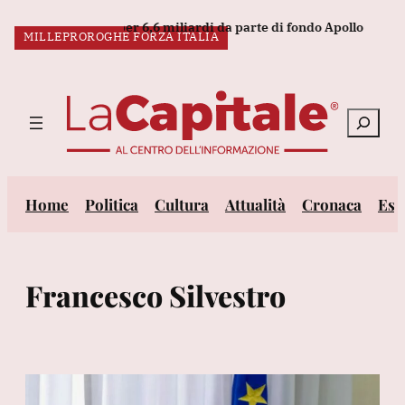
Vai
a acquisizione per 6,6 miliardi da parte di fondo Apollo
Mit, 
LO SCANDALO
IL CASO
MILLEPROROGHE FORZA ITALIA
al
ULTIM’ORA:
contenuto
Cerca
Home
Politica
Cultura
Attualità
Cronaca
Est
Francesco Silvestro