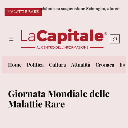
Vai
, non rivediamo decisione su sospensione Schengen, almeno fino a
MALATTIE RARE
al
ULTIM’ORA:
contenuto
Cerca
Home
Politica
Cultura
Attualità
Cronaca
Est
Giornata Mondiale delle
Malattie Rare