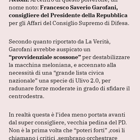
o
p
nome noto:
Francesco Saverio Garofani,
k
consigliere del Presidente della Repubblica
per gli Affari del Consiglio Supremo di Difesa.
Secondo quanto riportato da La Verità,
Garofani avrebbe auspicato un
“provvidenziale scossone”
per destabilizzare
la macchina meloniana, e accennato alla
necessità di una
“grande lista civica
nazionale”
una specie di Ulivo 2.0, per
radunare forze moderate in grado di sfidare il
centrodestra.
In realtà questa è l’idea meno portata avanti
dal super consigliere, vecchia pedina del PD.
Non è la prima volta che
“poteri forti”
,così li
chiamano i critici ,sembrano orchestrare