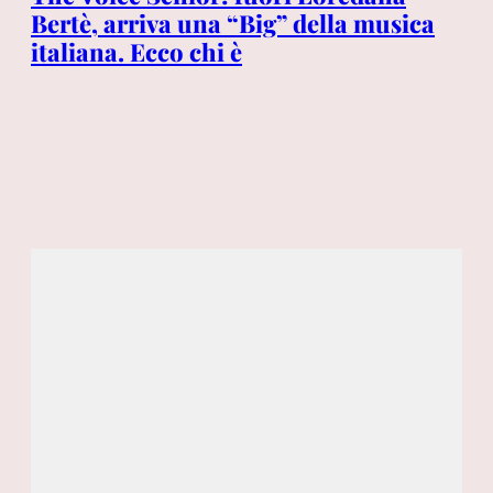
nto
Bertè, arriva una “Big” della musica
ba
dI:
italiana. Ecco chi è
Me
ad