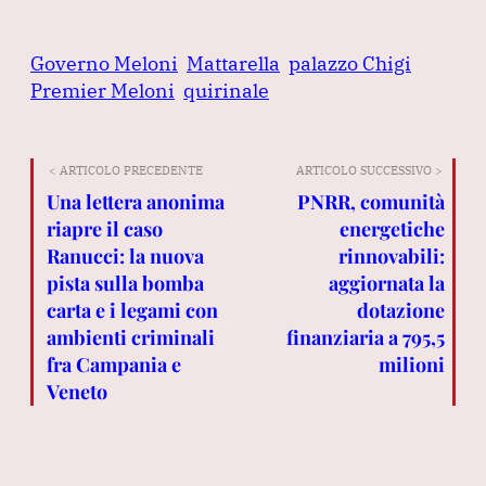
Governo Meloni
Mattarella
palazzo Chigi
Premier Meloni
quirinale
< ARTICOLO PRECEDENTE
ARTICOLO SUCCESSIVO >
Una lettera anonima
PNRR, comunità
riapre il caso
energetiche
Ranucci: la nuova
rinnovabili:
pista sulla bomba
aggiornata la
carta e i legami con
dotazione
ambienti criminali
finanziaria a 795,5
fra Campania e
milioni
Veneto