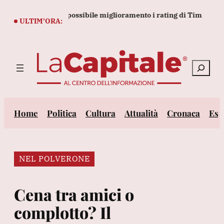
Vai
evisione per un possibile miglioramento i rating di Tim
Ninte
al
ULTIM’ORA:
contenuto
Cerca
Home
Politica
Cultura
Attualità
Cronaca
Est
NEL POLVERONE
Cena tra amici o
complotto? Il