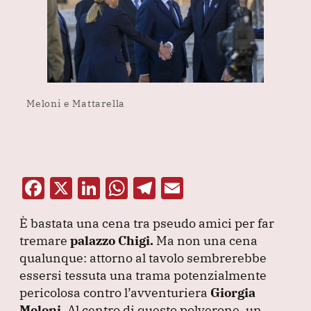
Meloni e Mattarella
F
X
Li
W
T
E
a
n
h
el
m
È bastata una cena tra pseudo amici per far
c
k
at
e
ai
tremare
palazzo Chigi.
Ma non una cena
e
e
s
gr
l
qualunque: attorno al tavolo sembrerebbe
b
dI
A
a
essersi tessuta una trama potenzialmente
pericolosa contro l’avventuriera
o
n
p
m
Giorgia
Meloni.
Al centro di questo polverone, un