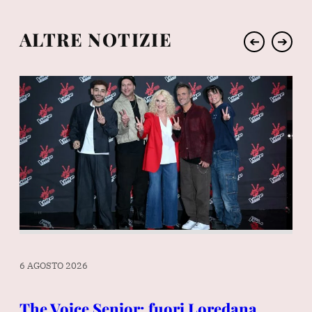
ALTRE NOTIZIE
➔
➔
6 AGOSTO 2026
6 A
o
The Voice Senior: fuori Loredana
“Q