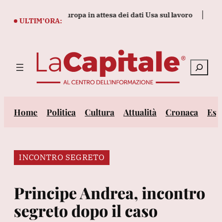
Vai
 (+0,4%) con l'Europa in attesa dei dati Usa sul lavoro
I sindac
al
ULTIM’ORA:
contenuto
Cerca
Home
Politica
Cultura
Attualità
Cronaca
Est
INCONTRO SEGRETO
Principe Andrea, incontro
segreto dopo il caso