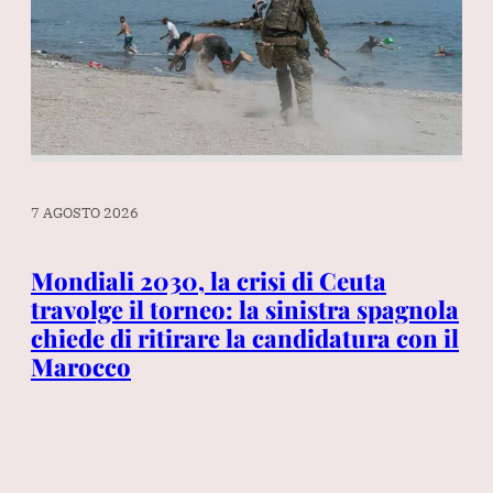
7 AGOSTO 2026
7 A
no
Mondiali 2030, la crisi di Ceuta
Le
ovo
travolge il torneo: la sinistra spagnola
di
 ex
chiede di ritirare la candidatura con il
di
Marocco
co