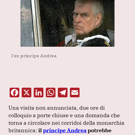
l’ex principe Andrea
F
X
Li
W
T
E
a
n
h
el
m
Una visita non annunciata, due ore di
c
k
at
e
ai
colloquio a porte chiuse e una domanda che
e
e
s
gr
l
torna a circolare nei corridoi della monarchia
b
dI
A
a
britannica:
il
principe Andrea
potrebbe