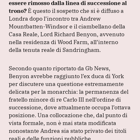
essere rimosso dalla linea di successione al
o
n
p
m
trono?
È questo il sospetto che si è diffuso a
o
p
Londra dopo l’incontro tra Andrew
k
Mountbatten-Windsor e il ciambellano della
Casa Reale, Lord Richard Benyon, avvenuto
nella residenza di Wood Farm, all’interno
della tenuta reale di Sandringham.
Secondo quanto riportato da Gb News,
Benyon avrebbe raggiunto l’ex duca di York
per discutere una questione estremamente
delicata per la monarchia: la permanenza del
fratello minore di re Carlo III nell’ordine di
successione, dove attualmente occupa l’ottava
posizione.
Una collocazione che, dal punto di
vista formale, non è mai stata modificata
nonostante Andrea sia stato privato dei titoli
reali e delle funzioni pubbliche.