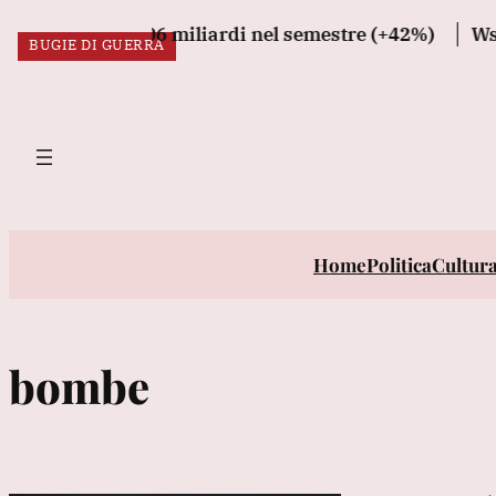
Vai
 balza a 1,06 miliardi nel semestre (+42%)
Wsj, 'Put
BUGIE DI GUERRA
al
ULTIM’ORA:
contenuto
Home
Politica
Cultur
bombe