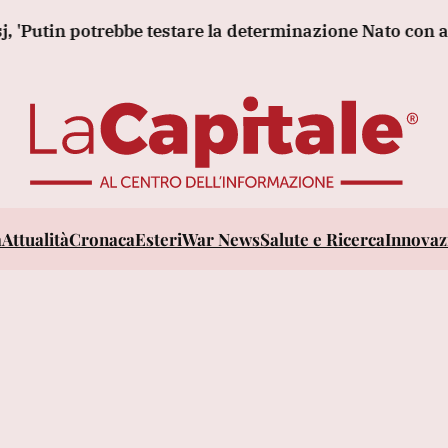
in potrebbe testare la determinazione Nato con attacco 
a
Attualità
Cronaca
Esteri
War News
Salute e Ricerca
Innovazi