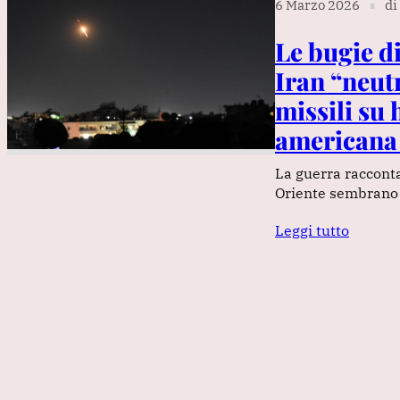
6 Marzo 2026
di
∎
Le bugie d
Iran “neutr
missili su 
americana 
La guerra racconta
Oriente sembrano 
Leggi tutto