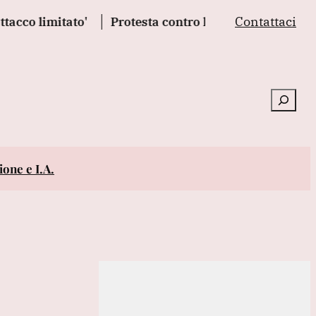
Contattaci
limitato'
Protesta contro la legge sulla proprietà d
Cerca
one e I.A.