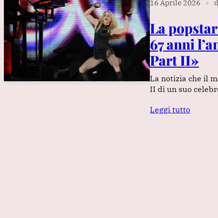
16 Aprile 2026
d
∎
La popstar
67 anni l’
Part II»
La notizia che il
II di un suo celeb
Leggi tutto