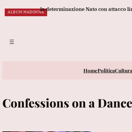
Vai
e testare la determinazione Nato con attacco limitato'
ALBUM MADONNA
al
ULTIM’ORA:
contenuto
Home
Politica
Cultur
Confessions on a Dance