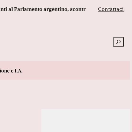
Contattaci
Parlamento argentino, scontri
Sanchez presiederà una
Cerca
one e I.A.