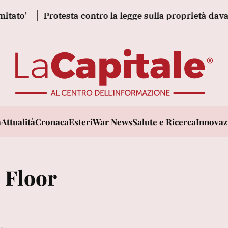
Protesta contro la legge sulla proprietà davanti al 
a
Attualità
Cronaca
Esteri
War News
Salute e Ricerca
Innovazi
 Floor