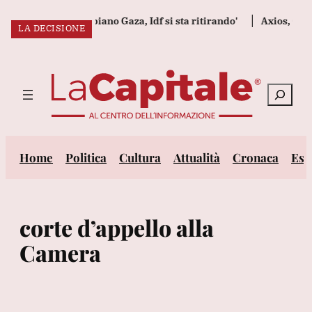
Vai
à una chance a piano Gaza, Idf si sta ritirando'
Axios, Casa B
LA DECISIONE
al
ULTIM’ORA:
contenuto
Cerca
Home
Politica
Cultura
Attualità
Cronaca
Est
corte d’appello alla
Camera