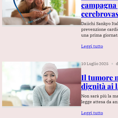
campagna p
cerebrovas
Daiichi Sankyo Ita
prevenzione cardi
una prima giorna
Leggi tutto
10 Luglio 2025
d
∎
Il tumore n
dignità ai 
Non sarà più la ma
legge attesa da ann
Leggi tutto