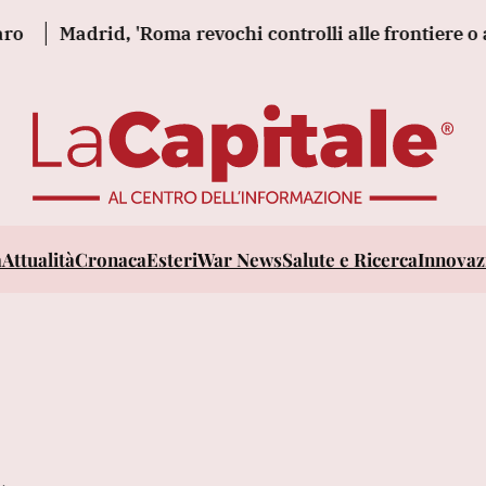
Madrid, 'Roma revochi controlli alle frontiere o ado
a
Attualità
Cronaca
Esteri
War News
Salute e Ricerca
Innovazi