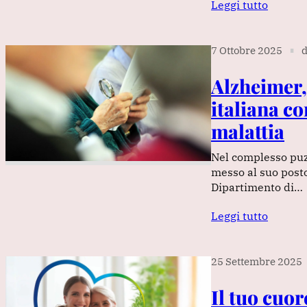
Leggi tutto
7 Ottobre 2025
d
∎
Alzheimer,
italiana co
malattia
Nel complesso puz
messo al suo posto
Dipartimento di…
Leggi tutto
25 Settembre 2025
Il tuo cuor