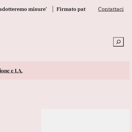
Contattaci
tteremo misure'
Firmato patto sulla difesa tra Turch
Cerca
one e I.A.