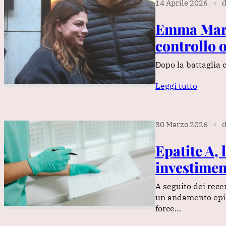
14 Aprile 2026
d
∎
Emma Marr
controllo 
Dopo la battaglia 
Leggi tutto
30 Marzo 2026
d
∎
Epatite A, 
investimen
A seguito dei rece
un andamento epid
force…