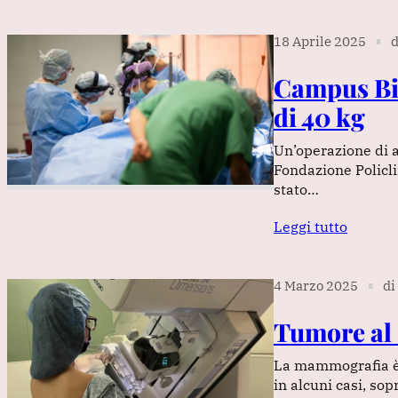
18 Aprile 2025
d
∎
Campus Bi
di 40 kg
Un’operazione di a
Fondazione Policl
stato…
Leggi tutto
4 Marzo 2025
di
∎
Tumore al 
La mammografia è 
in alcuni casi, so