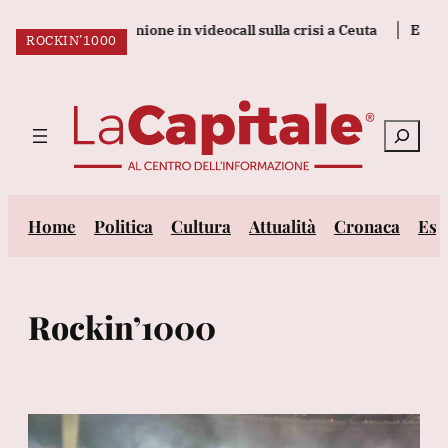
Vai
ederà una riunione in videocall sulla crisi a Ceuta
Esplosione 
ROCKIN’1000
al
ULTIM’ORA:
contenuto
Cerca
Home
Politica
Cultura
Attualità
Cronaca
Est
Rockin’1000