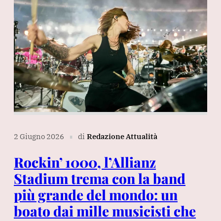
2 Giugno 2026
di
Redazione Attualità
∎
Rockin’ 1000, l’Allianz
Stadium trema con la band
più grande del mondo: un
boato dai mille musicisti che