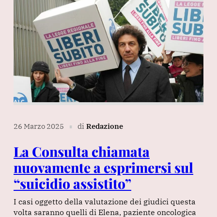
26 Marzo 2025
di
Redazione
∎
La Consulta chiamata
nuovamente a esprimersi sul
“suicidio assistito”
I casi oggetto della valutazione dei giudici questa
volta saranno quelli di Elena, paziente oncologica