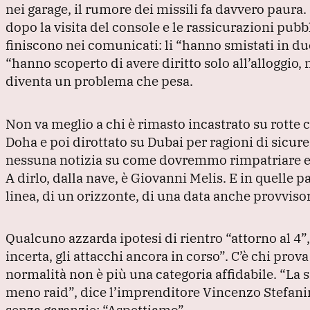
nei garage, il rumore dei missili fa davvero paura.
dopo la visita del console e le rassicurazioni pubbl
finiscono nei comunicati: li
“hanno smistati in du
“hanno scoperto di avere diritto solo all’alloggio, n
diventa un problema che pesa.
Non va meglio a chi è rimasto incastrato su rotte
Doha e poi dirottato su Dubai per ragioni di sicure
nessuna notizia su come dovremmo rimpatriare e q
A dirlo, dalla nave, è Giovanni Melis.
E in quelle pa
linea, di un orizzonte, di una data anche provvisor
Qualcuno azzarda ipotesi di rientro
“attorno al 4”
incerta, gli attacchi ancora in corso”
.
C’è chi prova
normalità non è più una categoria affidabile.
“La s
meno raid”
, dice l’imprenditore Vincenzo Stefani
senza garanzie:
“Aspettiamo”
.