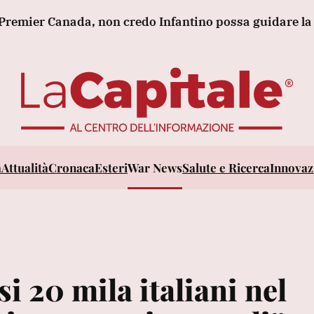
anada, non credo Infantino possa guidare la Fifa
I
a
Attualità
Cronaca
Esteri
War News
Salute e Ricerca
Innovazi
si 20 mila italiani nel