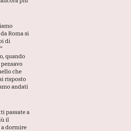
o ancora più
iamo
o da Roma si
i di
”
co, quando
o pensavo
uello che
i risposto
iamo andati
ti passate a
ù il
i a dormire