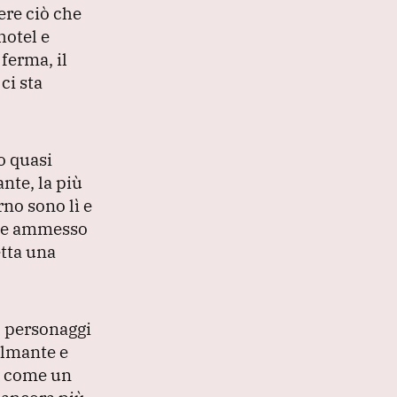
ere ciò che
hotel e
 ferma, il
ci sta
o quasi
ante, la più
rno sono lì e
ebbe ammesso
etta una
i, personaggi
almante e
lo come un