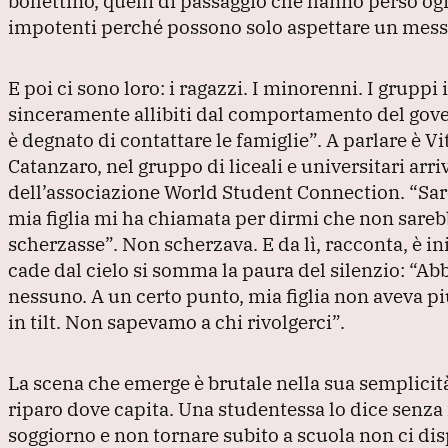
bollettino, quelli di passaggio che hanno perso ogn
impotenti perché possono solo aspettare un mess
E poi ci sono loro: i ragazzi.
I minorenni.
I gruppi 
sinceramente allibiti dal comportamento del gove
è degnato di contattare le famiglie”
.
A parlare è V
Catanzaro, nel gruppo di liceali e universitari arri
dell’associazione World Student Connection.
“Sar
mia figlia mi ha chiamata per dirmi che non sareb
scherzasse”
.
Non scherzava.
E da lì, racconta, è i
cade dal cielo si somma la paura del silenzio:
“Abb
nessuno.
A un certo punto, mia figlia non aveva p
in tilt.
Non sapevamo a chi rivolgerci”
.
La scena che emerge è brutale nella sua semplicit
riparo dove capita.
Una studentessa lo dice senza f
soggiorno e non tornare subito a scuola non ci dis