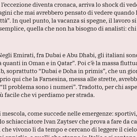
’eccezione diventa cronaca, arriva lo shock di ved
gini che mai avrebbero pensato di vedere quando 
ttà”
.
In quel punto, la vacanza si spegne, il lavoro si
emplice, quella che non ha bisogno di analisti: chi 
Negli Emirati, fra Dubai e Abu Dhabi, gli italiani son
sà quanti in Oman e in Qatar”
.
Poi c’è la massa fluttu
hub, soprattutto
“Dubai e Doha in primis”
, che un gio
prio qui che la Farnesina, messa alle strette, avr
“Il problema sono i numeri”
.
Tradotto, per chi asp
più facile che vi perdiamo per strada.
a e si mescola, come succede nelle emergenze: sportiv
 lo schiacciatore Ivan Zaytsev che prova a fare da c
i che vivono lì da tempo e cercano di leggere il cie