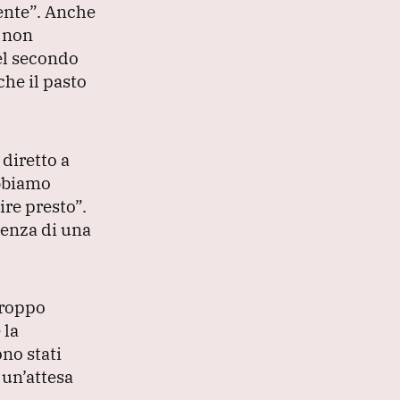
ente”
.
Anche
e non
el secondo
che il pasto
 diretto a
bbiamo
ire presto”
.
senza di una
troppo
 la
no stati
 un’attesa