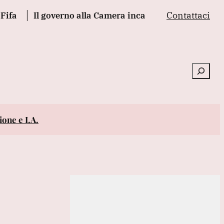
Contattaci
l governo alla Camera incassa la fiducia sul decreto gius
Cerca
one e I.A.