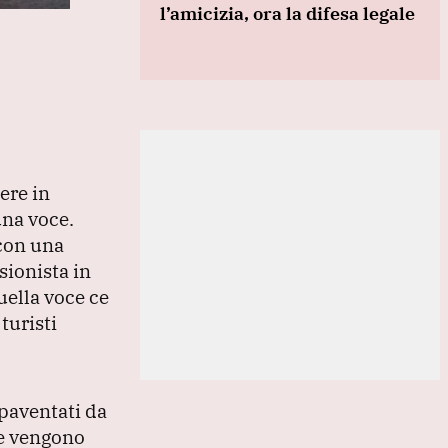
l’amicizia, ora la difesa legale
sere in
una voce.
 con una
sionista in
uella voce ce
turisti
paventati da
lte vengono