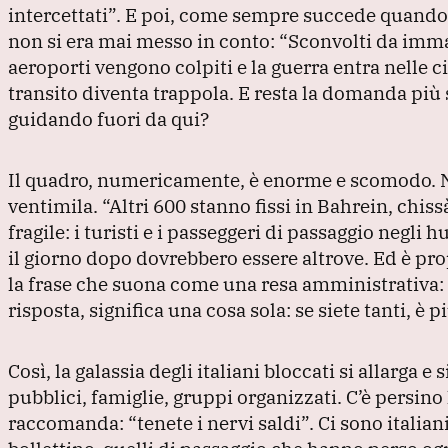
intercettati”
.
E poi, come sempre succede quando l
non si era mai messo in conto:
“Sconvolti da imma
aeroporti vengono colpiti e la guerra entra nelle ci
transito diventa trappola.
E resta la domanda più s
guidando fuori da qui?
Il quadro, numericamente, è enorme e scomodo.
ventimila.
“Altri 600 stanno fissi in Bahrein, chis
fragile: i turisti e i passeggeri di passaggio negli 
il giorno dopo dovrebbero essere altrove.
Ed è pro
la frase che suona come una resa amministrativa:
risposta, significa una cosa sola: se siete tanti, è 
Così, la galassia degli italiani bloccati si allarg
pubblici, famiglie, gruppi organizzati.
C’è persino
raccomanda:
“tenete i nervi saldi”
.
Ci sono italian