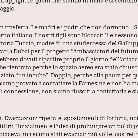
i appiglio, e quelli che stanno in Italia e si senton
aggio.
in trasferta.
Le madri e i padri che non dormono.
“S
rno italiano.
I nostri figli sono bloccati lì e nessun
ittoria Tuccio, madre di una studentessa del Gallupp
vati a Dubai per il progetto
“Ambasciatori del futuro
ebbero dovuti ripartire proprio il giorno dell’attac
be rientrata perché lo spazio aereo era stato chius
niziato
“un incubo”
.
Doppio, perché alla paura per q
iamo provato a contattare la Farnesina e non ha ma
iù connessione, non siamo riusciti a contattarla e s
à.
Evacuazioni ripetute, spostamenti di fortuna, not
iltri:
“Inizialmente l’idea di prolungare un po’ di pi
piaceva, ma siamo stati evacuati più volte, costrett