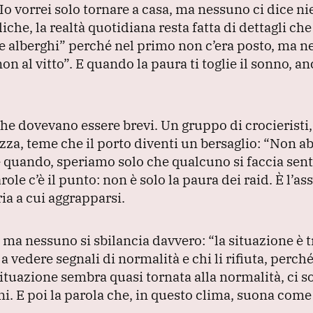
Io vorrei solo tornare a casa, ma nessuno ci dice ni
iche, la realtà quotidiana resta fatta di dettagli ch
e alberghi”
perché nel primo non c’era posto, ma n
on al vitto”
.
E quando la paura ti toglie il sonno, an
 che dovevano essere brevi.
Un gruppo di crocieristi,
zza, teme che il porto diventi un bersaglio:
“Non a
uando, speriamo solo che qualcuno si faccia sent
role c’è il punto: non è solo la paura dei raid.
È l’as
ia a cui aggrapparsi.
, ma nessuno si sbilancia davvero:
“la situazione è 
 a vedere segnali di normalità e chi li rifiuta, perché
ituazione sembra quasi tornata alla normalità, ci so
ni.
E poi la parola che, in questo clima, suona come