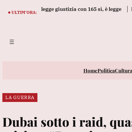
Vai
ecreto legge giustizia con 165 sì, è legge
Premier C
al
ULTIM’ORA:
contenuto
Home
Politica
Cultur
LA GUERRA
Dubai sotto i raid, qua