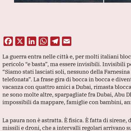
F
X
Li
W
T
E
a
n
h
el
m
La guerra entra nelle città e, per molti italiani blo
c
k
at
e
ai
pericolo
“e basta”
, ma essere invisibili.
Invisibili 
e
e
s
gr
l
“Siamo stati lasciati soli, nessuno della Farnesina 
b
dI
A
a
telefonata”
.
La frase gira di bocca in bocca e diven
o
n
p
m
vacanza con quattro amici a Dubai, rimasta blocca
ne sono molte altre, sparpagliate fra Dubai, Abu Dha
o
p
impossibili da mappare, famiglie con bambini, anz
k
La paura non è astratta.
È fisica.
È fatta di sirene, 
missili e droni, che a intervalli regolari arrivano s