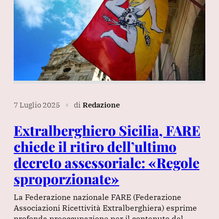
7 Luglio 2025
di
Redazione
∎
Extralberghiero Sicilia, FARE
chiede il ritiro dell’ultimo
decreto assessoriale: «Regole
sproporzionate»
La Federazione nazionale FARE (Federazione
Associazioni Ricettività Extralberghiera) esprime
profonda preoccupazione per il contenuto del