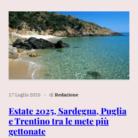
17 Luglio 2025
di
Redazione
∎
Estate 2025, Sardegna, Puglia
e Trentino tra le mete più
gettonate