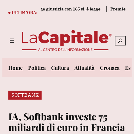
Vai
 il decreto legge giustizia con 165 sì, è legge
Premier Canada
al
ULTIM’ORA:
contenuto
Cerca
Home
Politica
Cultura
Attualità
Cronaca
Est
SOFTBANK
IA, Softbank investe 75
miliardi di euro in Francia