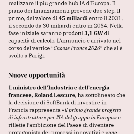
realizzare il più grande hub IA d’Europa.
Il
o
p
piano dei finanziamenti prevede due step.
Il
k
primo, del valore di
45 miliardi
entro il 2031,
il secondo da 30 miliardi entro in 2034.
Nella
fase iniziale saranno prodotti
3,1 GW
di
capacità di calcolo.
L’annuncio è arrivato nel
corso del vertice
“
Choose France 2026
”
che si è
svolto a Parigi.
Nuove opportunità
Il
ministro dell’Industria e dell’energia
francese, Roland Lescure
, ha sottolineato che
la decisione di SoftBank di investire in
Francia rappresenta
«
il primo grande progetto
di infrastrutture per l’IA del gruppo in Europa
»
e
riflette l’ambizione del Paese di diventare
protagonista dei processi innovativi e
«
una