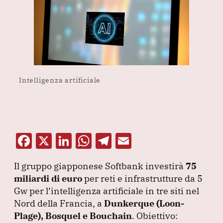
Intelligenza artificiale
F
X
Li
W
T
E
a
n
h
el
m
Il gruppo giapponese Softbank investirà
75
c
k
at
e
ai
miliardi di euro
per reti e infrastrutture da 5
e
e
s
gr
l
Gw per l’intelligenza artificiale in tre siti nel
b
dI
A
a
Nord della Francia, a
Dunkerque
(Loon-
Plage
o
), Bosquel e Bouchain
n
p
m
.
Obiettivo: