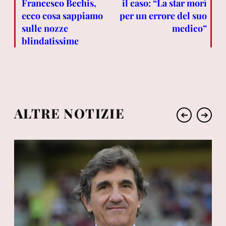
Francesco Bechis,
il caso: “La star morì
ecco cosa sappiamo
per un errore del suo
sulle nozze
medico”
blindatissime
ALTRE NOTIZIE
➔
➔