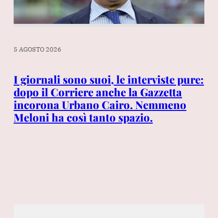
5 AGOSTO 2026
5 A
si
I giornali sono suoi, le interviste pure:
La
dopo il Corriere anche la Gazzetta
Me
incorona Urbano Cairo. Nemmeno
ro
Meloni ha così tanto spazio.