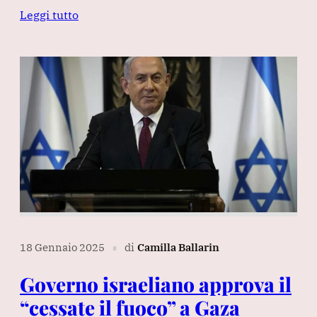
Leggi tutto
18 Gennaio 2025
di
Camilla Ballarin
∎
Governo israeliano approva il
“cessate il fuoco” a Gaza