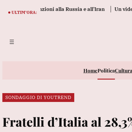
Vai
e sanzioni alla Russia e all'Iran
Un video fake ann
al
ULTIM’ORA:
contenuto
Home
Politica
Cultur
SONDAGGIO DI YOUTREND
Fratelli d’Italia al 28,