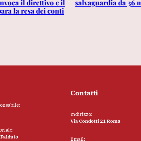
nvoca il direttivo e il
salvaguardia da 36 m
ara la resa dei conti
Contatti
ponsabile:
Indirizzo:
Via Condotti 21 Roma
oriale:
 Falduto
Email: