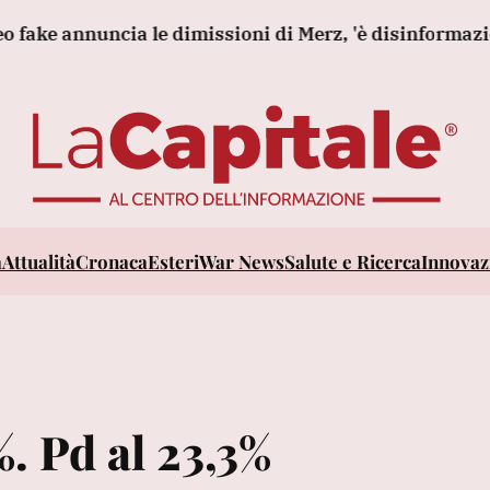
uncia le dimissioni di Merz, 'è disinformazione russa'
a
Attualità
Cronaca
Esteri
War News
Salute e Ricerca
Innovazi
3%. Pd al 23,3%