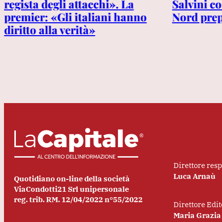
regista degli attacchi». La
Salvini co
premier: «Gli italiani hanno
Nord prep
diritto alla verità»
Direttore res
Luca Arnaù
Quotidiano on-line della società
ViaCondotti21 Srl unipersonale
reg. trib. RM. 12/04/2022 n°55/2022
Direttore Edit
Maria Grazia