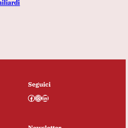
iliardi
Procura un documento sulle
mascherine JC». Poi attacca
FdI: «Non accetto lezioni
sull’onore»
Seguici
Facebook
Instagram
LinkedIn
Newsletter