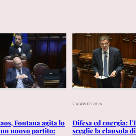
7 AGOSTO 2026
caos, Fontana agita lo
Difesa ed energia: l’I
i un nuovo partito:
sceglie la clausola di