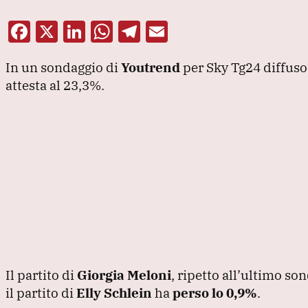
F
X
Li
W
T
E
a
n
h
el
m
In un sondaggio di
Youtrend
per Sky Tg24 diffuso 
c
k
at
e
ai
attesta al 23,3%.
e
e
s
gr
l
b
dI
A
a
o
n
p
m
o
p
k
Il partito di
Giorgia Meloni
, ripetto all’ultimo s
il partito di
Elly Schlein
ha
perso lo 0,9%
.