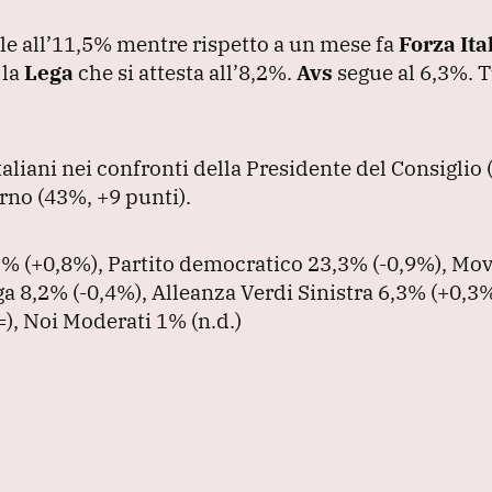
le all’11,5% mentre rispetto a un mese fa
Forza Ita
 la
Lega
che si attesta all’8,2%.
Avs
segue al 6,3%.
T
taliani nei confronti della Presidente del Consiglio
erno
(43%, +9 punti
).
,3%
(+0,8%
), Partito democratico 23,3%
(-0,9%
), Mo
ega 8,2%
(-0,4%
), Alleanza Verdi Sinistra 6,3%
(+0,3
=
), Noi Moderati 1%
(n.d.
)