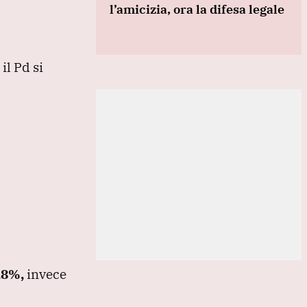
l’amicizia, ora la difesa legale
il Pd si
,8%,
invece