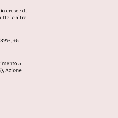
lia
cresce di
utte le altre
(39%, +5
vimento 5
%
), Azione