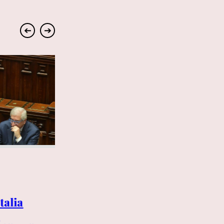
➔
➔
6 AGOSTO 2026
talia
Conte alla Commissione
Covid: «Ho consegnato in