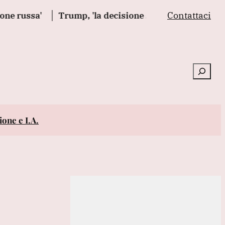
Contattaci
Trump, 'la decisione sul salone delle feste è orrend
Cerca
one e I.A.