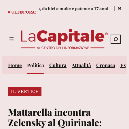
Vai
er il codice strada, da bici a multe e patente a 17 anni
MotoGp: I
al
ULTIM’ORA:
contenuto
Cerca
Home
Politica
Cultura
Attualità
Cronaca
Est
IL VERTICE
Mattarella incontra
Zelensky al Quirinale: