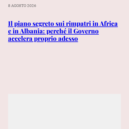
8 AGOSTO 2026
8 A
Il piano segreto sui rimpatri in Africa
Ga
e in Albania: perché il Governo
Yo
accelera proprio adesso
co
Se