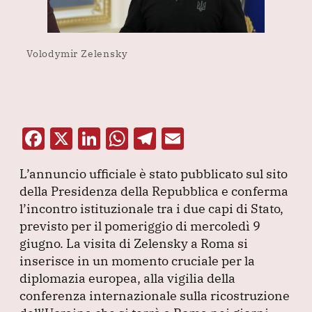
Volodymir Zelensky
F
X
Li
W
T
E
a
n
h
el
m
L’annuncio ufficiale è stato pubblicato sul sito
c
k
at
e
ai
della Presidenza della Repubblica e conferma
e
e
s
gr
l
l’incontro istituzionale tra i due capi di Stato,
b
dI
A
a
previsto per il pomeriggio di mercoledì 9
giugno.
o
La visita di Zelensky a Roma si
n
p
m
inserisce in un momento cruciale per la
o
p
diplomazia europea, alla vigilia della
k
conferenza internazionale sulla ricostruzione