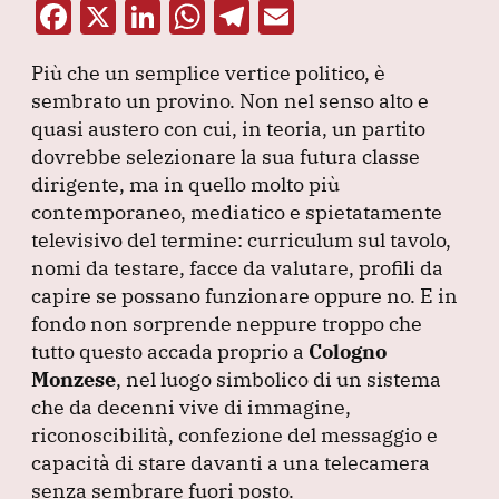
F
X
Li
W
T
E
a
n
h
el
m
Più che un semplice vertice politico, è
c
k
at
e
ai
sembrato un provino.
Non nel senso alto e
e
e
s
gr
l
quasi austero con cui, in teoria, un partito
b
dI
A
a
dovrebbe selezionare la sua futura classe
dirigente, ma in quello molto più
o
n
p
m
contemporaneo, mediatico e spietatamente
o
p
televisivo del termine: curriculum sul tavolo,
k
nomi da testare, facce da valutare, profili da
capire se possano funzionare oppure no.
E in
fondo non sorprende neppure troppo che
tutto questo accada proprio a
Cologno
Monzese
, nel luogo simbolico di un sistema
che da decenni vive di immagine,
riconoscibilità, confezione del messaggio e
capacità di stare davanti a una telecamera
senza sembrare fuori posto.