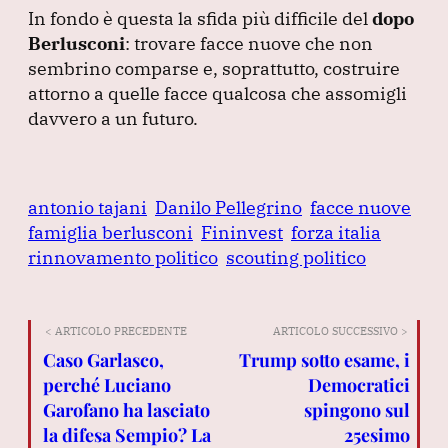
In fondo è questa la sfida più difficile del
dopo
Berlusconi
: trovare facce nuove che non
sembrino comparse e, soprattutto, costruire
attorno a quelle facce qualcosa che assomigli
davvero a un futuro.
antonio tajani
Danilo Pellegrino
facce nuove
famiglia berlusconi
Fininvest
forza italia
rinnovamento politico
scouting politico
< ARTICOLO PRECEDENTE
ARTICOLO SUCCESSIVO >
Caso Garlasco,
Trump sotto esame, i
perché Luciano
Democratici
Garofano ha lasciato
spingono sul
la difesa Sempio? La
25esimo