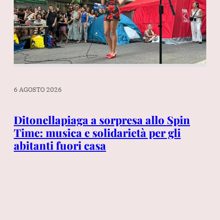
6 AGOSTO 2026
6 A
Ditonellapiaga a sorpresa allo Spin
Ga
Time: musica e solidarietà per gli
ri
abitanti fuori casa
em
pr