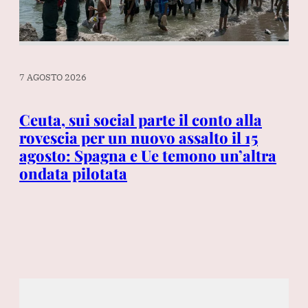
7 AGOSTO 2026
7 A
Ceuta, sui social parte il conto alla
In
rovescia per un nuovo assalto il 15
gl
 è
agosto: Spagna e Ue temono un’altra
si
ondata pilotata