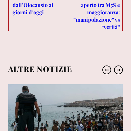
dall’Olocausto ai
aperto tra M5S e
giorni d’oggi
maggioranza:
“manipolazione” vs
“verità”
ALTRE NOTIZIE
➔
➔