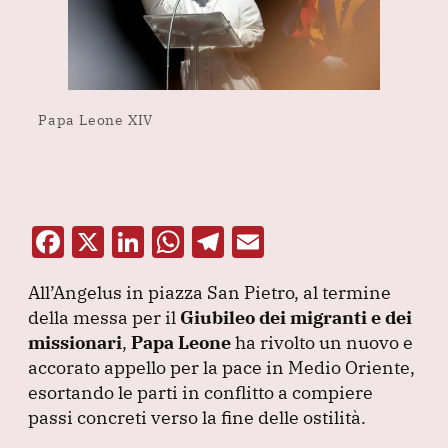
Papa Leone XIV
F
X
Li
W
T
E
a
n
h
el
m
All’Angelus in piazza San Pietro, al termine
c
k
at
e
ai
della messa per il
Giubileo dei migranti e dei
e
e
s
gr
l
missionari
,
Papa Leone
ha rivolto un nuovo e
b
dI
A
a
accorato appello per la pace in Medio Oriente,
esortando le parti in conflitto a compiere
o
n
p
m
passi concreti verso la fine delle ostilità.
o
p