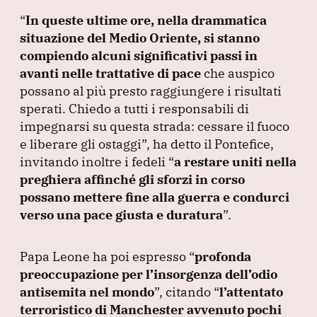
k
“
In queste ultime ore, nella drammatica
situazione del Medio Oriente, si stanno
compiendo alcuni significativi passi in
avanti nelle trattative di pace
che auspico
possano al più presto raggiungere i risultati
sperati.
Chiedo a tutti i responsabili di
impegnarsi su questa strada: cessare il fuoco
e liberare gli ostaggi”
, ha detto il Pontefice,
invitando inoltre i fedeli
“
a restare uniti nella
preghiera affinché gli sforzi in corso
possano mettere fine alla guerra e condurci
verso una pace giusta e duratura
”
.
Papa Leone ha poi espresso
“
profonda
preoccupazione per l’insorgenza dell’odio
antisemita nel mondo
”
, citando
“
l’attentato
terroristico di Manchester avvenuto pochi