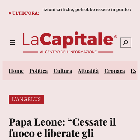
Vai
Khamenei in condizioni critiche, potrebbe essere in punto di mort
al
ULTIM’ORA:
contenuto
Cerca
Home
Politica
Cultura
Attualità
Cronaca
Est
L’ANGELUS
Papa Leone: “Cessate il
fuoco e liberate gli