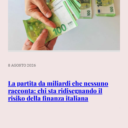
8 AGOSTO 2026
8 A
re
La partita da miliardi che nessuno
Ga
rsi
racconta: chi sta ridisegnando il
se
risiko della finanza italiana
ch
Al