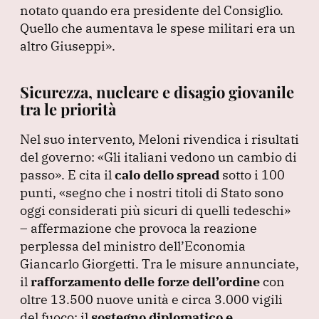
notato quando era presidente del Consiglio.
Quello che aumentava le spese militari era un
altro Giuseppi»
.
Sicurezza, nucleare e disagio giovanile
tra le priorità
Nel suo intervento, Meloni rivendica i risultati
del governo:
«Gli italiani vedono un cambio di
passo»
.
E cita il
calo dello spread
sotto i 100
punti,
«segno che i nostri titoli di Stato sono
oggi considerati più sicuri di quelli tedeschi»
– affermazione che provoca la reazione
perplessa del ministro dell’Economia
Giancarlo Giorgetti.
Tra le misure annunciate,
il
rafforzamento delle forze dell’ordine
con
oltre 13.500 nuove unità e circa 3.000 vigili
del fuoco; il
sostegno diplomatico e