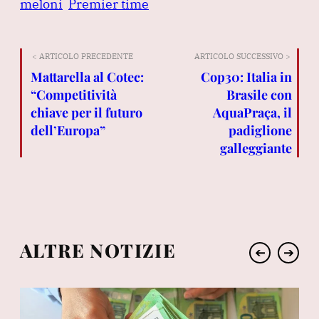
meloni
Premier time
< ARTICOLO PRECEDENTE
ARTICOLO SUCCESSIVO >
Mattarella al Cotec:
Cop30: Italia in
“Competitività
Brasile con
chiave per il futuro
AquaPraça, il
dell’Europa”
padiglione
galleggiante
ALTRE NOTIZIE
➔
➔