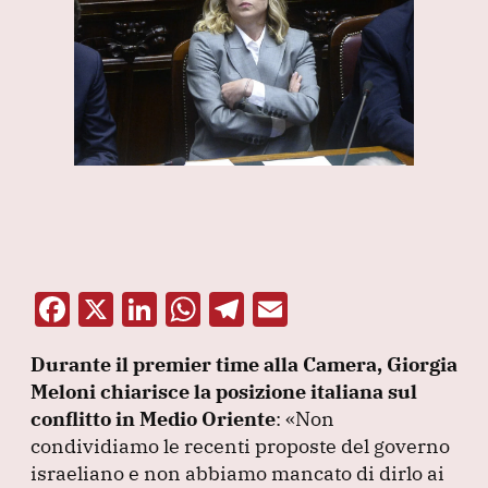
F
X
Li
W
T
E
a
n
h
el
m
Durante il premier time alla Camera, Giorgia
c
k
at
e
ai
Meloni chiarisce la posizione italiana sul
e
e
s
gr
l
conflitto in Medio Oriente
:
«Non
b
dI
A
a
condividiamo le recenti proposte del governo
israeliano e non abbiamo mancato di dirlo ai
o
n
p
m