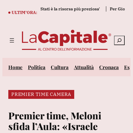
Vai
id, 'fiducia tra Stati è la risorsa più preziosa'
Per Giorgia Me
al
ULTIM’ORA:
contenuto
Cerca
Home
Politica
Cultura
Attualità
Cronaca
Est
PREMIER TIME CAMERA
Premier time, Meloni
sfida l’Aula: «Israele