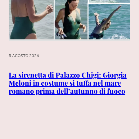
5 AGOSTO 2026
5 A
re:
La sirenetta di Palazzo Chigi: Giorgia
Pi
Meloni in costume si tuffa nel mare
pe
romano prima dell’autunno di fuoco
“s