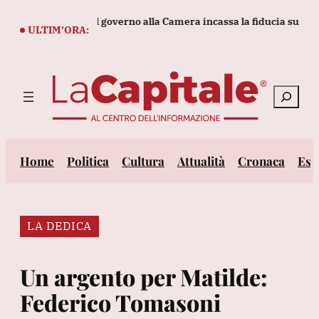
Vai
are la Fifa
Il governo alla Camera incassa la fiducia sul decreto
al
ULTIM’ORA:
contenuto
Cerca
Home
Politica
Cultura
Attualità
Cronaca
Est
LA DEDICA
Un argento per Matilde:
Federico Tomasoni