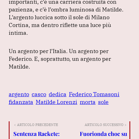
importanti, c’è una carriera costruita con
pazienza, e c’è l’ombra luminosa di Matilde.
L’argento luccica sotto il sole di Milano
Cortina, ma dentro riflette una luce più
intima.
Un argento per l’Italia.
Un argento per
Federico.
E, soprattutto, un argento per
Matilde.
argento
casco
dedica
Federico Tomasoni
fidanzata
Matilde Lorenzi
morta
sole
< ARTICOLO PRECEDENTE
ARTICOLO SUCCESSIVO >
Sentenza Rackete:
Fuorionda choc su