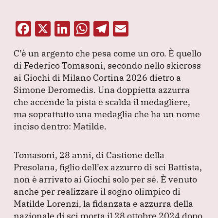
F
X
Li
W
T
E
a
n
h
el
m
C’è un argento che pesa come un oro.
È quello
c
k
at
e
ai
di Federico Tomasoni, secondo nello skicross
e
e
s
gr
l
ai Giochi di Milano Cortina 2026 dietro a
b
dI
A
a
Simone Deromedis.
Una doppietta azzurra
che accende la pista e scalda il medagliere,
o
n
p
m
ma soprattutto una medaglia che ha un nome
o
p
inciso dentro: Matilde.
k
Tomasoni, 28 anni, di Castione della
Presolana, figlio dell’ex azzurro di sci Battista,
non è arrivato ai Giochi solo per sé.
È venuto
anche per realizzare il sogno olimpico di
Matilde Lorenzi, la fidanzata e azzurra della
nazionale di sci morta il 28 ottobre 2024 dopo