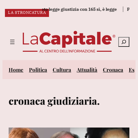
Vai
prova il decreto legge giustizia con 165 sì, è legge
Premier Ca
L’EX GIUDICE
LA STRONCATURA
al
ULTIM’ORA:
contenuto
Cerca
Home
Politica
Cultura
Attualità
Cronaca
Est
cronaca giudiziaria.