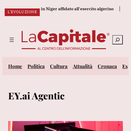
Vai
 tedesco rapito in Niger affidato all'esercito algerino
Drone uc
L’EVOLUZIONE
al
ULTIM’ORA:
contenuto
Cerca
Home
Politica
Cultura
Attualità
Cronaca
Est
EY.ai Agentic