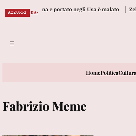
Vai
guerra in Ucraina e portato negli Usa è malato
Zelens
AZZURRI
al
ULTIM’ORA:
contenuto
Home
Politica
Cultur
Fabrizio Meme