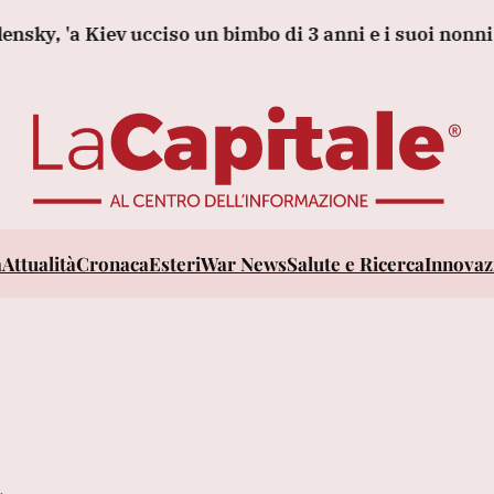
ky, 'a Kiev ucciso un bimbo di 3 anni e i suoi nonni'
a
Attualità
Cronaca
Esteri
War News
Salute e Ricerca
Innovazi