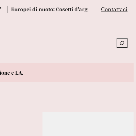
Contattaci
Europei di nuoto: Cosetti d'argento nei tuffi femminili
Cerca
one e I.A.