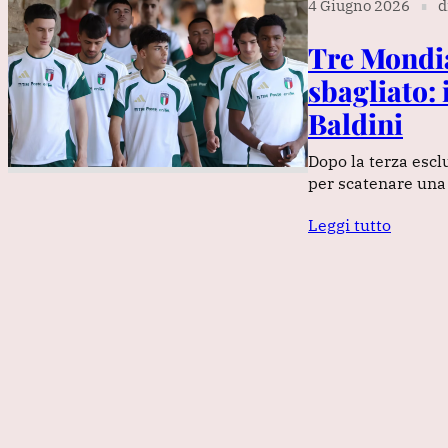
4 Giugno 2026
d
∎
Tre Mondial
sbagliato: 
Baldini
Dopo la terza escl
per scatenare una v
Leggi tutto