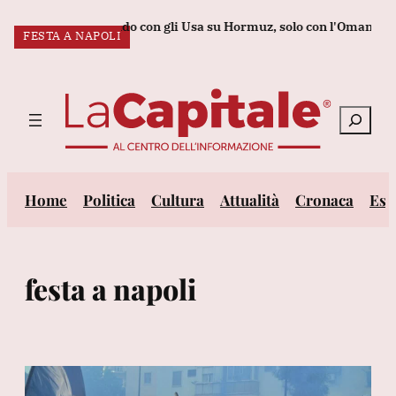
Vai
 stiamo negoziando con gli Usa su Hormuz, solo con l'Oman'
Bpe
FESTA A NAPOLI
al
ULTIM’ORA:
contenuto
Cerca
Home
Politica
Cultura
Attualità
Cronaca
Est
festa a napoli