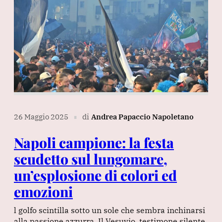
26 Maggio 2025
di
Andrea Papaccio Napoletano
∎
Napoli campione: la festa
scudetto sul lungomare,
un’esplosione di colori ed
emozioni
l golfo scintilla sotto un sole che sembra inchinarsi
alla passione azzurra. Il Vesuvio, testimone silente,