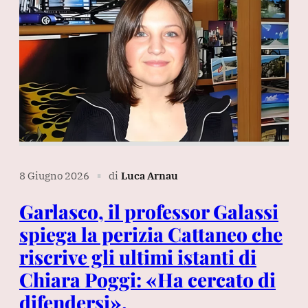
8 Giugno 2026
di
Luca Arnau
∎
Garlasco, il professor Galassi
spiega la perizia Cattaneo che
riscrive gli ultimi istanti di
Chiara Poggi: «Ha cercato di
difendersi».