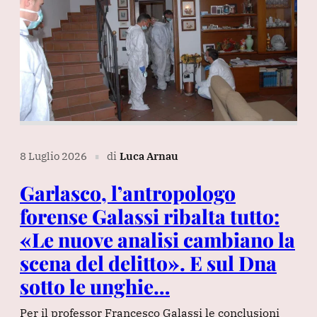
8 Luglio 2026
di
Luca Arnau
∎
Garlasco, l’antropologo
forense Galassi ribalta tutto:
«Le nuove analisi cambiano la
scena del delitto». E sul Dna
sotto le unghie…
Per il professor Francesco Galassi le conclusioni