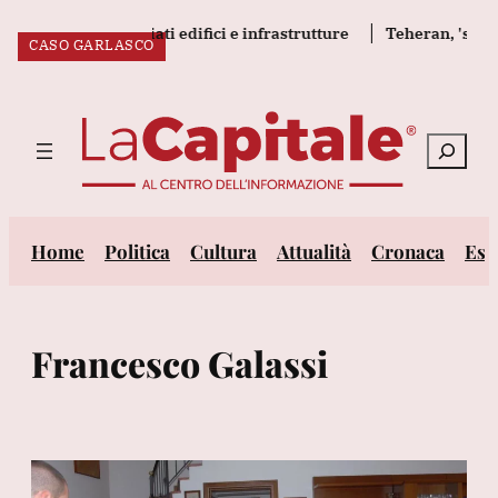
Vai
o russo, danneggiati edifici e infrastrutture
Teheran, 'se Usa
CASO GARLASCO
CASO GARLASCO
al
ULTIM’ORA:
contenuto
Cerca
Home
Politica
Cultura
Attualità
Cronaca
Est
Francesco Galassi