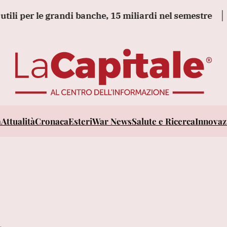
ili per le grandi banche, 15 miliardi nel semestre
Fs 
a
Attualità
Cronaca
Esteri
War News
Salute e Ricerca
Innovazi