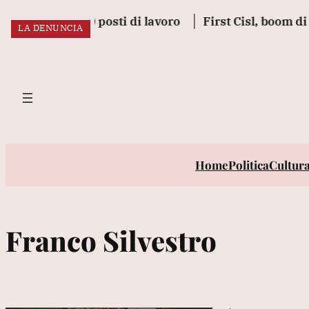
Vai
 luglio 23.000 posti di lavoro
First Cisl, boom di ut
LA DENUNCIA
al
ULTIM’ORA:
contenuto
Home
Politica
Cultur
Franco Silvestro