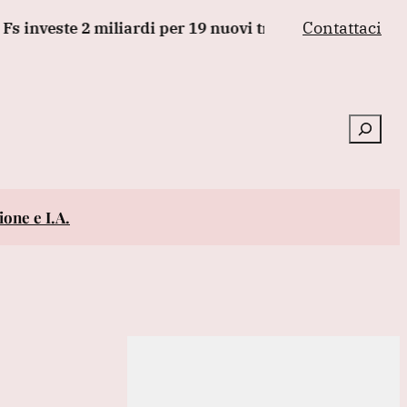
Contattaci
investe 2 miliardi per 19 nuovi treni alta velocità Pari
Cerca
one e I.A.