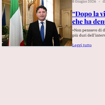
8 Giugno 2026
d
∎
“Dopo la vi
che ha den
«Non pensavo di do
più duri dell’inte
Leggi tutto