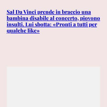
Sal Da Vinci prende in braccio una
Co
bambina disabile al concerto, piovono
Co
insulti. Lui sbotta: «Pronti a tutti per
at
qualche like»
ha