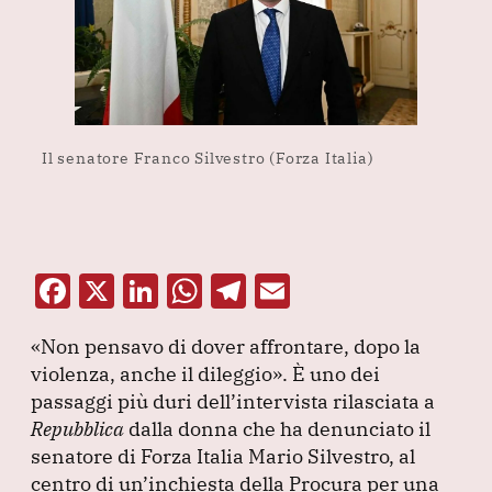
Il senatore Franco Silvestro (Forza Italia)
F
X
Li
W
T
E
a
n
h
el
m
«Non pensavo di dover affrontare, dopo la
c
k
at
e
ai
violenza, anche il dileggio»
.
È uno dei
e
e
s
gr
l
passaggi più duri dell’intervista rilasciata a
b
dI
A
a
Repubblica
dalla donna che ha denunciato il
senatore di Forza Italia Mario Silvestro, al
o
n
p
m
centro di un’inchiesta della Procura per una