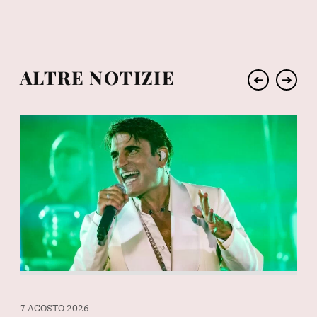
ALTRE NOTIZIE
➔
➔
7 AGOSTO 2026
7 A