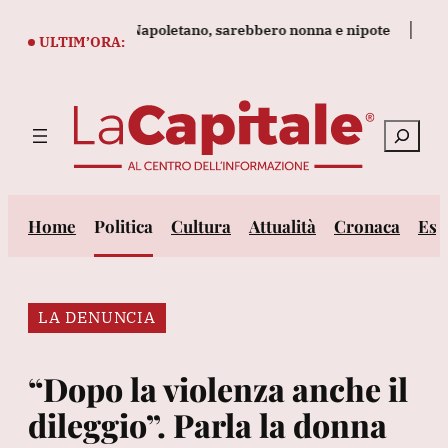
Vai
vati in casa nel Napoletano, sarebbero nonna e nipote
Il petr
al
ULTIM’ORA:
contenuto
Cerca
Home
Politica
Cultura
Attualità
Cronaca
Est
LA DENUNCIA
“Dopo la violenza anche il
dileggio”. Parla la donna