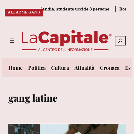
Vai
ia a scuola in Thailandia, studente uccide 8 persone
Borsa: l'
ALLARME GANG
al
ULTIM’ORA:
contenuto
Cerca
Home
Politica
Cultura
Attualità
Cronaca
Est
gang latine