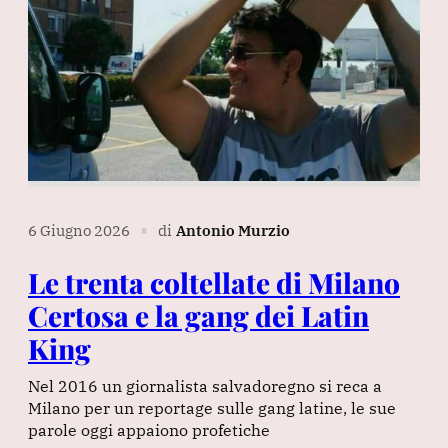
6 Giugno 2026
di
Antonio Murzio
∎
Le trenta coltellate di Milano
Certosa e la gang dei Latin
King
Nel 2016 un giornalista salvadoregno si reca a
Milano per un reportage sulle gang latine, le sue
parole oggi appaiono profetiche