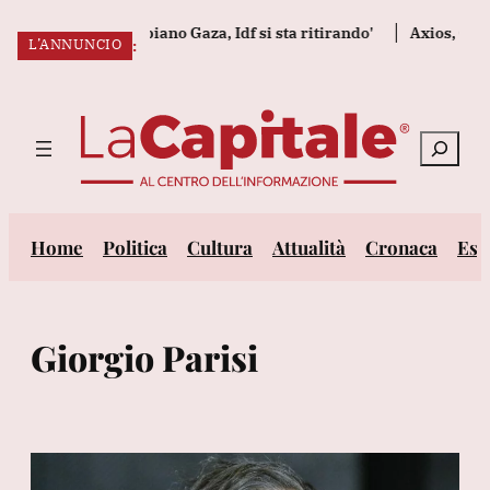
Vai
dà una chance a piano Gaza, Idf si sta ritirando'
Axios, Casa 
L’ANNUNCIO
al
ULTIM’ORA:
contenuto
Cerca
Home
Politica
Cultura
Attualità
Cronaca
Est
Giorgio Parisi