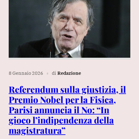
8 Gennaio 2026
di
Redazione
∎
Referendum sulla giustizia, il
Premio Nobel per la Fisica,
Parisi annuncia il No: “In
gioco l’indipendenza della
magistratura”