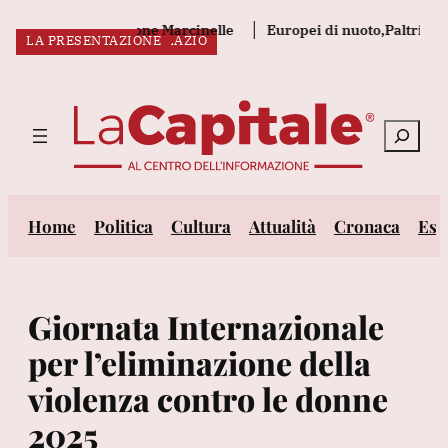
Vai
a commemorazione Marcinelle
Europei di nuoto,Paltrinieri'felic
STORIE DI DONNE
DONNE IN AFRICA
L’INDAGINE
TUTELARE LE VITTIME
25 NOVEMBRE 2025
25 NOVEMBRE 2025
TANGO SOLIDALE
ENDOMETRIOSI NEL LAZIO
LA PRESENTAZIONE
al
ULTIM’ORA:
contenuto
Cerca
Home
Politica
Cultura
Attualità
Cronaca
Est
Giornata Internazionale
per l’eliminazione della
violenza contro le donne
2025