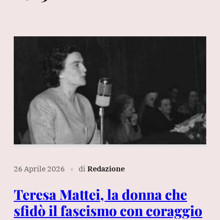
26 Aprile 2026
di
Redazione
∎
Teresa Mattei, la donna che
sfidò il fascismo con coraggio