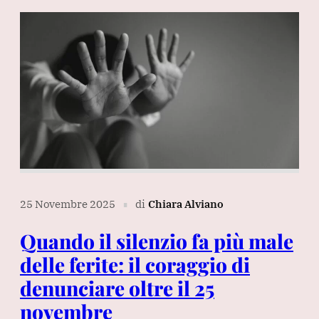
25 Novembre 2025
di
Chiara Alviano
∎
Quando il silenzio fa più male
delle ferite: il coraggio di
denunciare oltre il 25
novembre