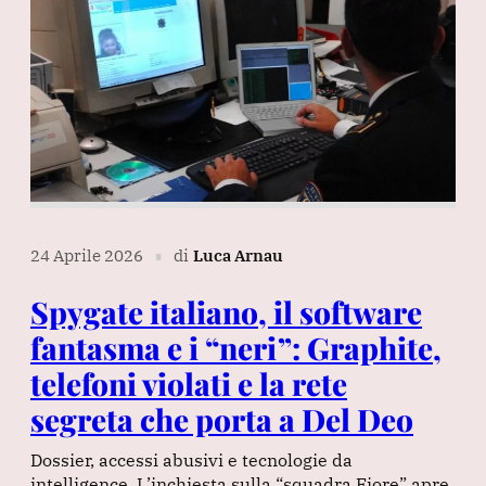
24 Aprile 2026
di
Luca Arnau
∎
Spygate italiano, il software
fantasma e i “neri”: Graphite,
telefoni violati e la rete
segreta che porta a Del Deo
Dossier, accessi abusivi e tecnologie da
intelligence. L’inchiesta sulla “squadra Fiore” apre