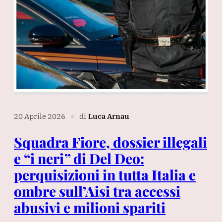
20 Aprile 2026
di
Luca Arnau
∎
Squadra Fiore, dossier illegali
e “i neri” di Del Deo:
perquisizioni in tutta Italia e
ombre sull’Aisi tra accessi
abusivi e milioni spariti