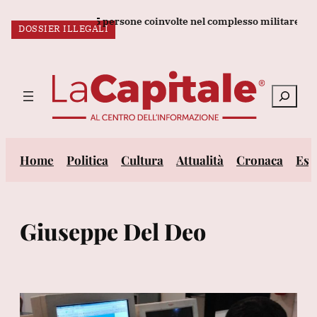
Vai
uove sanzioni per 5 persone coinvolte nel complesso militare russo
SQUADRA FIORE
DOSSIER ILLEGALI
al
ULTIM’ORA:
contenuto
Cerca
Home
Politica
Cultura
Attualità
Cronaca
Est
Giuseppe Del Deo