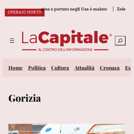
Vai
 dalla guerra in Ucraina e portato negli Usa è malato
Zelensky, 
OPERAIO MORTO
al
ULTIM’ORA:
contenuto
Cerca
Home
Politica
Cultura
Attualità
Cronaca
Est
Gorizia