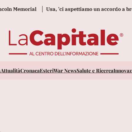
 Memorial
Usa, 'ci aspettiamo un accordo a breve con 
a
Attualità
Cronaca
Esteri
War News
Salute e Ricerca
Innovazi