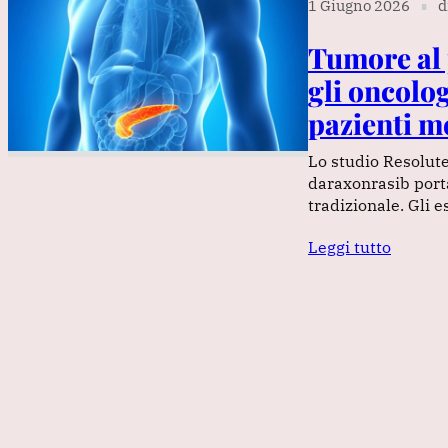
1 Giugno 2026
d
∎
Tumore al 
gli oncolo
pazienti me
Lo studio Resolute
daraxonrasib porta
tradizionale. Gli 
Leggi tutto