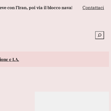
Contattaci
l'Iran, poi via il blocco navale'
Zelensky plaude all
Cerca
one e I.A.