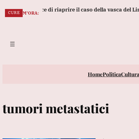
Vai
rocuratrice di riaprire il caso della vasca del Lincoln
CURE
al
ULTIM’ORA:
contenuto
Home
Politica
Cultur
tumori metastatici