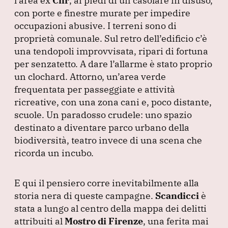
l’area ex
Cnr
, ai piedi di un casolare in disuso,
con porte e finestre murate per impedire
occupazioni abusive.
I terreni sono di
proprietà comunale.
Sul retro dell’edificio c’è
una tendopoli improvvisata, ripari di fortuna
per senzatetto.
A dare l’allarme è stato proprio
un clochard.
Attorno, un’area verde
frequentata per passeggiate e attività
ricreative, con una zona cani e, poco distante,
scuole.
Un paradosso crudele: uno spazio
destinato a diventare parco urbano della
biodiversità, teatro invece di una scena che
ricorda un incubo.
E qui il pensiero corre inevitabilmente alla
storia nera di queste campagne.
Scandicci
è
stata a lungo al centro della mappa dei delitti
attribuiti al
Mostro di Firenze
, una ferita mai