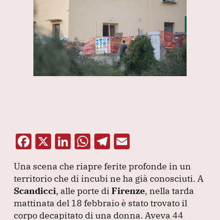
F
X
Li
W
T
E
a
n
h
el
m
Una scena che riapre ferite profonde in un
c
k
at
e
ai
territorio che di incubi ne ha già conosciuti.
A
e
e
s
gr
l
Scandicci
, alle porte di
Firenze
, nella tarda
b
dI
A
a
mattinata del 18 febbraio è stato trovato il
corpo decapitato di una donna.
o
n
p
m
Aveva 44