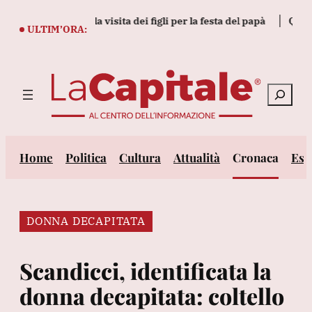
Vai
ga a Bolsonaro la visita dei figli per la festa del papà
Quattro m
al
ULTIM’ORA:
contenuto
Cerca
Home
Politica
Cultura
Attualità
Cronaca
Est
DONNA DECAPITATA
Scandicci, identificata la
donna decapitata: coltello