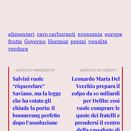
alimentari
caro carburanti
economia
europa
frutta
Governo
Hormuz
prezzi
vendita
verdura
< ARTICOLO PRECEDENTE
ARTICOLO SUCCESSIVO >
Salvini vuole
Leonardo Maria Del
“riquerelare”
Vecchio prepara il
Saviano, ma la legge
colpo da 10 miliardi
che ha votato gli
per Delfin: così
chiude la porta: il
vuole comprare le
boomerang perfetto
quote dei fratelli e
dopo l’assoluzione
prendersi il centro
della cassaforte di