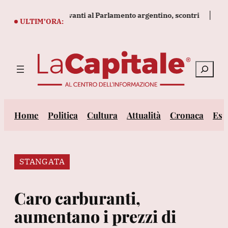
Vai
ulla proprietà davanti al Parlamento argentino, scontri
Sanchez
al
ULTIM’ORA:
contenuto
Cerca
Home
Politica
Cultura
Attualità
Cronaca
Est
STANGATA
Caro carburanti,
aumentano i prezzi di