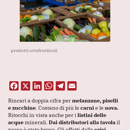
prodotti ortofrutticoli
F
X
Li
W
T
E
a
n
h
el
m
Rincari a doppia cifra per
melanzane, piselli
c
k
at
e
ai
e zucchine
.
Costano di più le
carni
e le
uova.
e
e
s
gr
l
Ritocchi in vista anche per i
listini delle
b
dI
A
a
acque
minerali.
Dai distributori alla tavola
il
passo è stato breve.
Gli effetti della
crisi