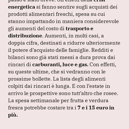
o
n
p
m
energetica
si fanno sentire sugli acquisti dei
o
p
prodotti alimentari freschi, spesa su cui
k
stanno impattando in maniera considerevole
gli aumenti del costo di
trasporto e
distribuzione
.
Aumenti, in molti casi, a
doppia cifra, destinati a ridurre ulteriormente
il potere d’acquisto delle famiglie.
Redditi e
bilanci sono già stati messi a dura prova dai
rincari di
carburanti, luce e gas.
Con effetti,
su queste ultime, che si vedranno con le
prossime bollette.
La lista degli alimenti
colpiti dai rincari è lunga.
E con l’estate in
arrivo le prospettive sono tutt’altro che rosee.
La spesa settimanale per frutta e verdura
fresca potrebbe costare tra i
7 e i 15 euro in
più.