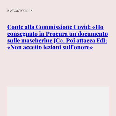
6 AGOSTO 2026
6 A
a
Conte alla Commissione Covid: «Ho
Th
consegnato in Procura un documento
Be
sulle mascherine JC». Poi attacca FdI:
it
«Non accetto lezioni sull’onore»