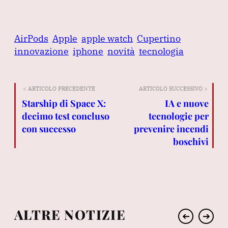
AirPods
Apple
apple watch
Cupertino
innovazione
iphone
novità
tecnologia
< ARTICOLO PRECEDENTE
ARTICOLO SUCCESSIVO >
Starship di Space X:
IA e nuove
decimo test concluso
tecnologie per
con successo
prevenire incendi
boschivi
ALTRE NOTIZIE
➔
➔