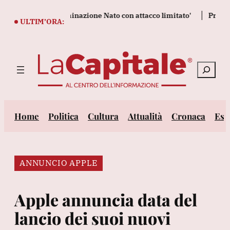
Vai
testare la determinazione Nato con attacco limitato'
Protesta 
al
ULTIM’ORA:
contenuto
Cerca
Home
Politica
Cultura
Attualità
Cronaca
Est
ANNUNCIO APPLE
Apple annuncia data del
lancio dei suoi nuovi