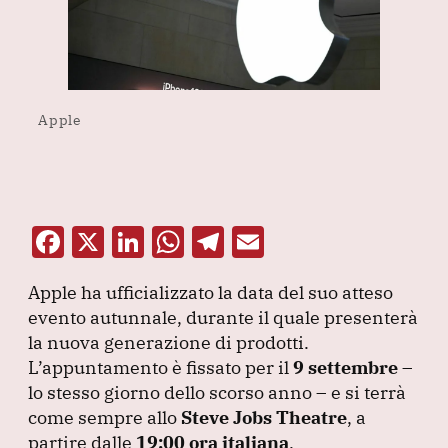
Apple
F
X
Li
W
T
E
a
n
h
el
m
Apple ha ufficializzato la data del suo atteso
c
k
at
e
ai
evento autunnale, durante il quale presenterà
e
e
s
gr
l
la nuova generazione di prodotti.
b
dI
A
a
L’appuntamento è fissato per il
9 settembre
–
lo stesso giorno dello scorso anno – e si terrà
o
n
p
m
come sempre allo
Steve Jobs Theatre
, a
o
p
partire dalle
19:00 ora italiana
.