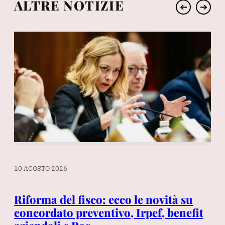
ALTRE NOTIZIE
➔
➔
10 
10 AGOSTO 2026
Va
7
Riforma del fisco: ecco le novità su
Mi
concordato preventivo, Irpef, benefit