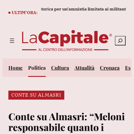
Vai
o turco a legge storica per un'amnistia limitata ai militanti Pkk
al
ULTIM’ORA:
contenuto
Cerca
Home
Politica
Cultura
Attualità
Cronaca
Est
CONTE SU ALMASRI
Conte su Almasri: “Meloni
responsabile quanto i