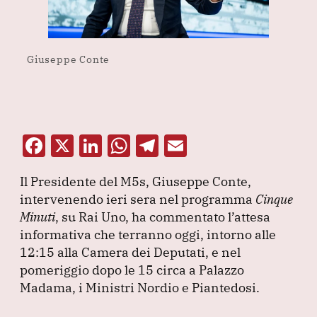
Giuseppe Conte
F
X
Li
W
T
E
a
n
h
el
m
Il Presidente del M5s, Giuseppe Conte,
c
k
at
e
ai
intervenendo ieri sera nel programma
Cinque
e
e
s
gr
l
Minuti
, su Rai Uno, ha commentato l’attesa
b
dI
A
a
informativa che terranno oggi, intorno alle
12:15 alla Camera dei Deputati, e nel
o
n
p
m
pomeriggio dopo le 15 circa a Palazzo
o
p
Madama, i Ministri Nordio e Piantedosi.
k