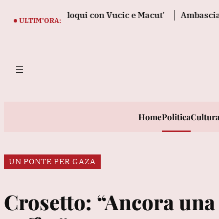
Vai
bia, 'colloqui con Vucic e Macut'
Ambasciata russa,
al
ULTIM’ORA:
contenuto
Home
Politica
Cultur
UN PONTE PER GAZA
Crosetto: “Ancora una v