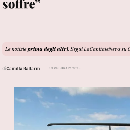
soffre”
Le notizie
prima degli altri
. Segui LaCapitaleNews su 
di
Camilla Ballarin
18 FEBBRAIO 2025