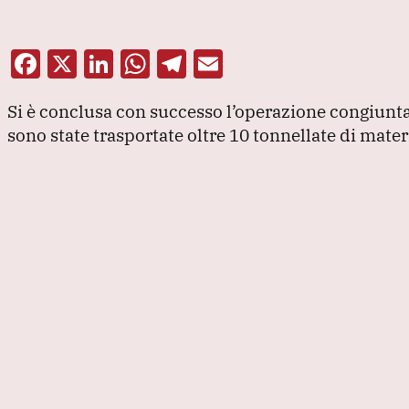
F
X
Li
W
T
E
a
n
h
el
m
Si è conclusa con successo l’operazione congiunt
c
k
at
e
ai
sono state trasportate oltre 10 tonnellate di materi
e
e
s
gr
l
b
dI
A
a
o
n
p
m
o
p
k