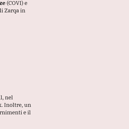
rze
(COVI
) e
di Zarqa in
l, nel
k.
Inoltre, un
rnimenti e il