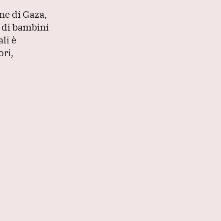
ne di Gaza,
a di bambini
li è
ori,