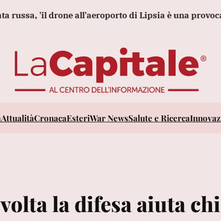
 'il drone all'aeroporto di Lipsia è una provocazione'
a
Attualità
Cronaca
Esteri
War News
Salute e Ricerca
Innovazi
olta la difesa aiuta chi