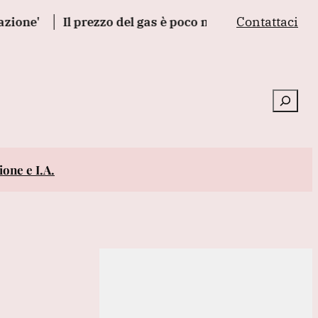
Contattaci
Il prezzo del gas è poco mosso sotto i 56 euro al me
Cerca
one e I.A.