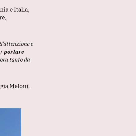
ia e Italia,
re,
l’attenzione e
er
portare
cora tanto da
rgia Meloni,