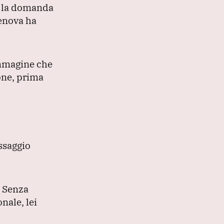
he la domanda
Genova ha
immagine che
one, prima
ssaggio
.
Senza
nale, lei