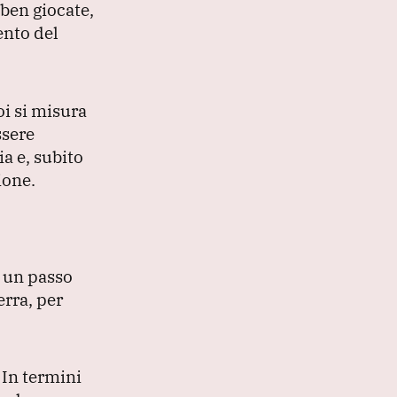
ben giocate,
ento del
oi si misura
ssere
ia e, subito
ione.
 un passo
erra, per
.
In termini