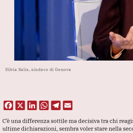
Silvia Salis, sindaco di Genova
F
X
Li
W
T
E
a
n
h
el
m
C’è una differenza sottile ma decisiva tra chi reagis
c
k
at
e
ai
ultime dichiarazioni, sembra voler stare nella se