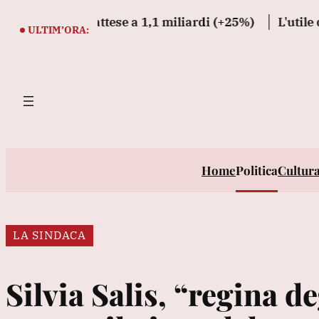
Vai
sopra le attese a 1,1 miliardi (+25%)
L'utile di Unip
al
ULTIM’ORA:
contenuto
Home
Politica
Cultur
LA SINDACA
Silvia Salis, “regina de