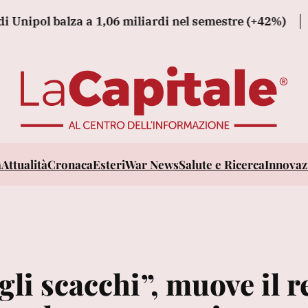
ol balza a 1,06 miliardi nel semestre (+42%)
Wsj, 'Pu
a
Attualità
Cronaca
Esteri
War News
Salute e Ricerca
Innovazi
gli scacchi”, muove il r