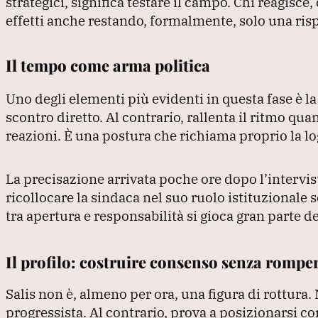
strategici, significa testare il campo.
Chi reagisce, 
effetti anche restando, formalmente, solo una ri
Il tempo come arma politica
Uno degli elementi più evidenti in questa fase è l
scontro diretto.
Al contrario, rallenta il ritmo qu
reazioni.
È una postura che richiama proprio la logi
La precisazione arrivata poche ore dopo l’intervi
ricollocare la sindaca nel suo ruolo istituzionale s
tra apertura e responsabilità si gioca gran parte de
Il profilo: costruire consenso senza rompe
Salis non è, almeno per ora, una figura di rottura.
progressista.
Al contrario, prova a posizionarsi co