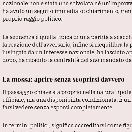
e
e
s
gr
l
nazionale non è stata una scivolata né un’improv
b
dI
A
a
ha avuto un seguito immediato: chiarimento, rient
o
n
p
m
proprio raggio politico.
o
p
k
La sequenza è quella tipica di una partita a scacc
la reazione dell’avversario, infine si riequilibra l
lusingata da un interesse nazionale, ha lasciato ap
dopo, ha ribadito la centralità del suo mandato d
La mossa: aprire senza scoprirsi davvero
Il passaggio chiave sta proprio nella natura
“ipote
ufficiale, ma una disponibilità condizionata.
È un 
farsi vedere senza esporsi completamente.
In termini politici, significa accreditarsi come fi