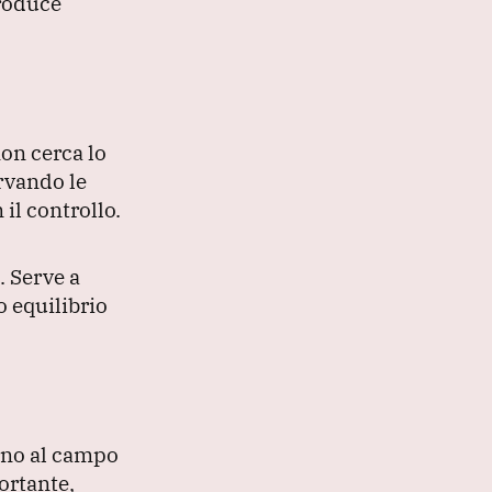
roduce
non cerca lo
ervando le
il controllo.
.
Serve a
o equilibrio
erno al campo
ortante,