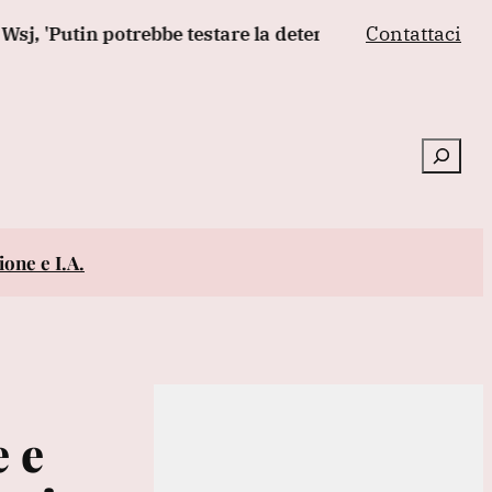
Contattaci
tin potrebbe testare la determinazione Nato con attacco
Cerca
one e I.A.
e e