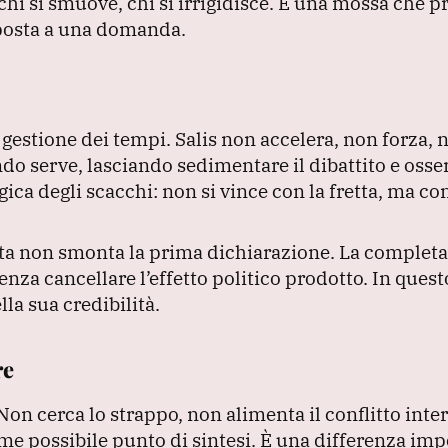
chi si smuove, chi si irrigidisce.
È una mossa che p
sposta a una domanda.
a gestione dei tempi.
Salis non accelera, non forza, 
ando serve, lasciando sedimentare il dibattito e oss
ca degli scacchi: non si vince con la fretta, ma con 
sta non smonta la prima dichiarazione.
La completa
enza cancellare l’effetto politico prodotto.
In quest
lla sua credibilità.
re
Non cerca lo strappo, non alimenta il conflitto int
me possibile punto di sintesi.
È una differenza imp