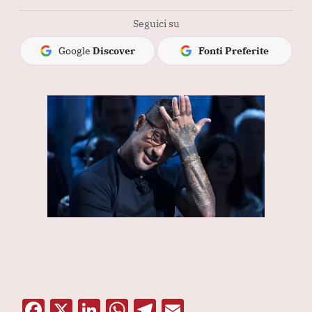
Seguici su
Google
Discover
Fonti Preferite
F
X
Li
W
T
E