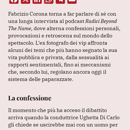
a
n
h
el
m
Fabrizio Corona torna a far parlare di sé con
c
k
at
e
ai
una lunga intervista al podcast
Radici Beyond
e
e
s
gr
l
The Name
, dove alterna confessioni personali,
b
dI
A
a
provocazioni e retroscena sul mondo dello
spettacolo.
o
L’ex fotografo dei vip affronta
n
p
m
alcuni dei temi che più hanno segnato la sua
o
p
vita pubblica e privata, dalla sessualità ai
k
rapporti sentimentali, fino ai meccanismi
che, secondo lui, regolano ancora oggi il
sistema delle paparazzate.
La confessione
Il momento che più ha acceso il dibattito
arriva quando la conduttrice Ughetta Di Carlo
gli chiede se uscirebbe mai con un uomo per