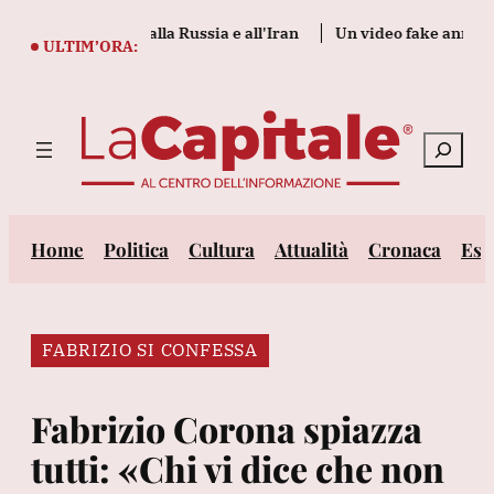
Vai
uove sanzioni alla Russia e all'Iran
Un video fake annuncia le
al
ULTIM’ORA:
contenuto
Cerca
Home
Politica
Cultura
Attualità
Cronaca
Est
FABRIZIO SI CONFESSA
Fabrizio Corona spiazza
tutti: «Chi vi dice che non