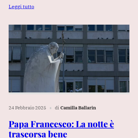
Leggi tutto
24 Febbraio 2025
di
Camilla Ballarin
∎
Papa Francesco: La notte è
trascorsa bene