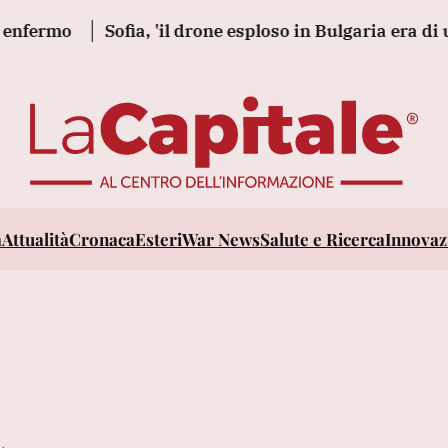
ermo
Sofia, 'il drone esploso in Bulgaria era di un 
a
Attualità
Cronaca
Esteri
War News
Salute e Ricerca
Innovazi