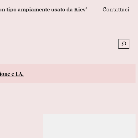
Contattaci
tipo ampiamente usato da Kiev'
Il leone salvato dall
Cerca
one e I.A.