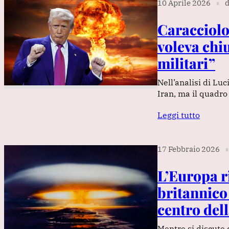
10 Aprile 2026
d
∎
Caracciolo
voleva chiu
militari”
Nell’analisi di Luc
Iran, ma il quadro
Leggi tutto
17 Febbraio 2026
∎
L’Europa r
britannico 
centro del
Mentre si discute 