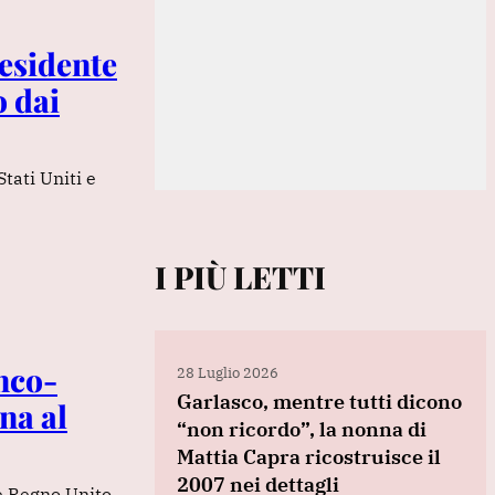
residente
o dai
Stati Uniti e
I PIÙ LETTI
nco-
28 Luglio 2026
Garlasco, mentre tutti dicono
na al
“non ricordo”, la nonna di
Mattia Capra ricostruisce il
2007 nei dettagli
e Regno Unito,