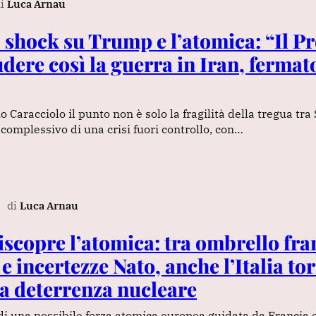
i
Luca Arnau
 shock su Trump e l’atomica: “Il P
dere così la guerra in Iran, fermat
io Caracciolo il punto non è solo la fragilità della tregua tra 
 complessivo di una crisi fuori controllo, con…
di
Luca Arnau
iscopre l’atomica: tra ombrello fra
e incertezze Nato, anche l’Italia tor
la deterrenza nucleare
di una possibile forza atomica europea guidata da Francia 