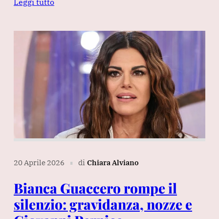
Leggi tutto
20 Aprile 2026
di
Chiara Alviano
∎
Bianca Guaccero rompe il
silenzio: gravidanza, nozze e