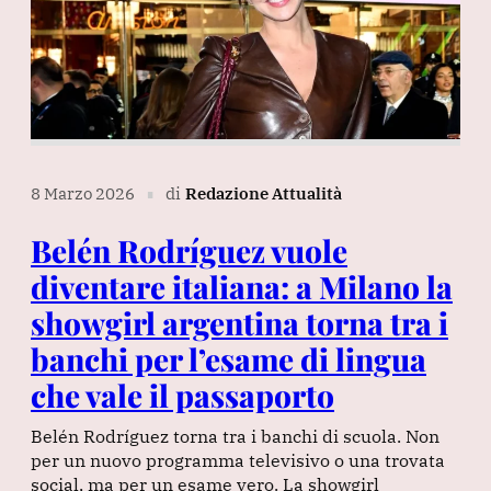
8 Marzo 2026
di
Redazione Attualità
∎
Belén Rodríguez vuole
diventare italiana: a Milano la
showgirl argentina torna tra i
banchi per l’esame di lingua
che vale il passaporto
Belén Rodríguez torna tra i banchi di scuola. Non
per un nuovo programma televisivo o una trovata
social, ma per un esame vero. La showgirl