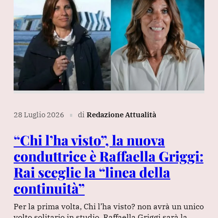
28 Luglio 2026
di
Redazione Attualità
∎
“Chi l’ha visto”, la nuova
conduttrice è Raffaella Griggi:
Rai sceglie la “linea della
continuità”
Per la prima volta, Chi l’ha visto? non avrà un unico
volto solitario in studio. Raffaella Griggi sarà la