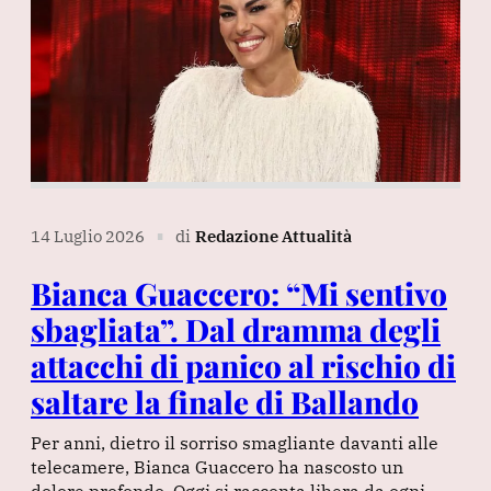
14 Luglio 2026
di
Redazione Attualità
∎
Bianca Guaccero: “Mi sentivo
sbagliata”. Dal dramma degli
attacchi di panico al rischio di
saltare la finale di Ballando
Per anni, dietro il sorriso smagliante davanti alle
telecamere, Bianca Guaccero ha nascosto un
dolore profondo. Oggi si racconta libera da ogni