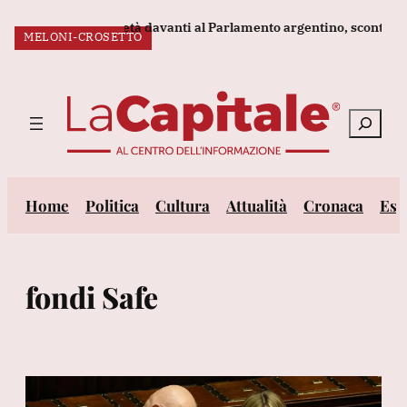
Vai
 legge sulla proprietà davanti al Parlamento argentino, scontri
MELONI-CROSETTO
al
ULTIM’ORA:
contenuto
Cerca
Home
Politica
Cultura
Attualità
Cronaca
Est
fondi Safe