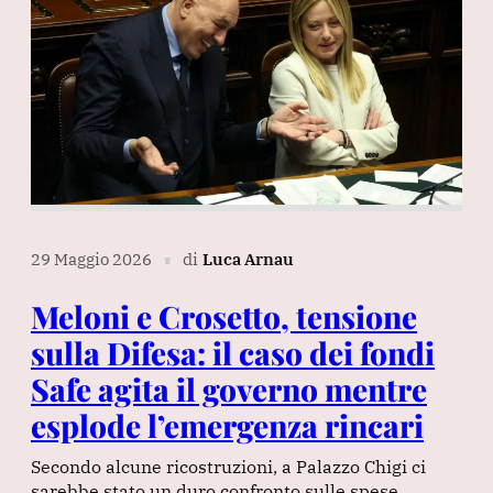
29 Maggio 2026
di
Luca Arnau
∎
Meloni e Crosetto, tensione
sulla Difesa: il caso dei fondi
Safe agita il governo mentre
esplode l’emergenza rincari
Secondo alcune ricostruzioni, a Palazzo Chigi ci
sarebbe stato un duro confronto sulle spese