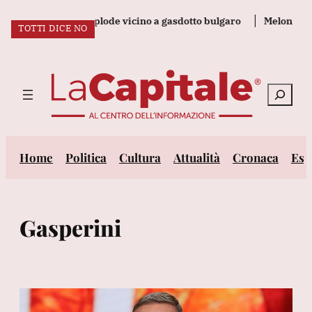
Vai
dalla Romania esplode vicino a gasdotto bulgaro
Meloni, grav
TOTTI DICE NO
al
ULTIM’ORA:
contenuto
Cerca
Home
Politica
Cultura
Attualità
Cronaca
Est
Gasperini