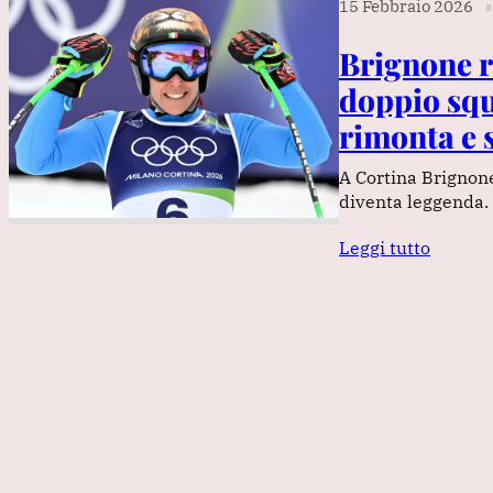
15 Febbraio 2026
∎
Brignone r
doppio squ
rimonta e 
A Cortina Brignone
diventa leggenda.
Leggi tutto