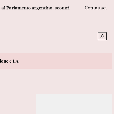
Contattaci
lamento argentino, scontri
Sanchez presiederà una r
Cerca
one e I.A.