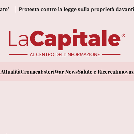
Protesta contro la legge sulla proprietà davanti al Par
a
Attualità
Cronaca
Esteri
War News
Salute e Ricerca
Innovazi