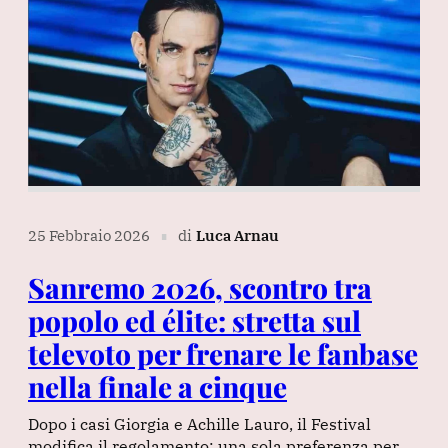
25 Febbraio 2026
di
Luca Arnau
∎
Sanremo 2026, scontro tra
popolo ed élite: stretta sul
televoto per frenare le fanbase
nella finale a cinque
Dopo i casi Giorgia e Achille Lauro, il Festival
modifica il regolamento: una sola preferenza per