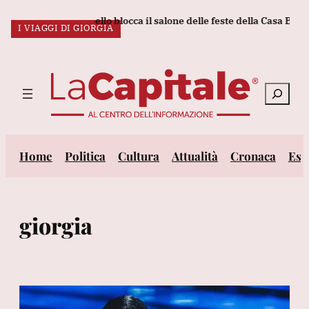
Vai
rump, corte d'appello blocca il salone delle feste della Casa Bianca
IL VOTO
I VIAGGI DI GIORGIA
al
ULTIM’ORA:
contenuto
Cerca
Home
Politica
Cultura
Attualità
Cronaca
Est
giorgia